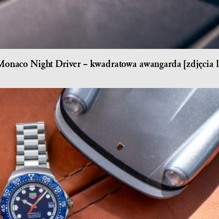
naco Night Driver – kwadratowa awangarda [zdjęcia li