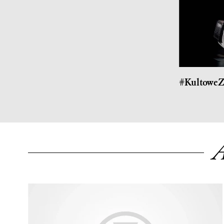
#KultoweZ
A