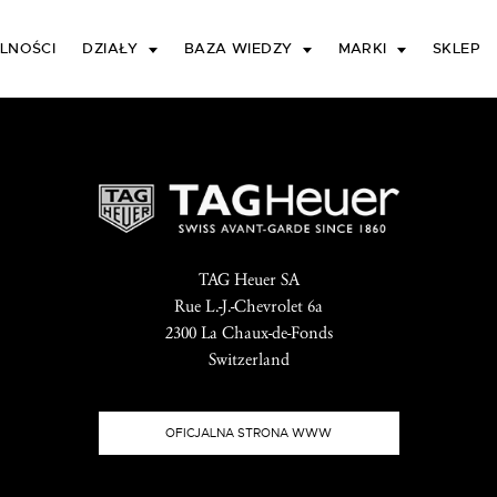
LNOŚCI
DZIAŁY
BAZA WIEDZY
MARKI
SKLEP
TAG Heuer SA
Rue L.-J.-Chevrolet 6a
2300 La Chaux-de-Fonds
Switzerland
OFICJALNA STRONA WWW