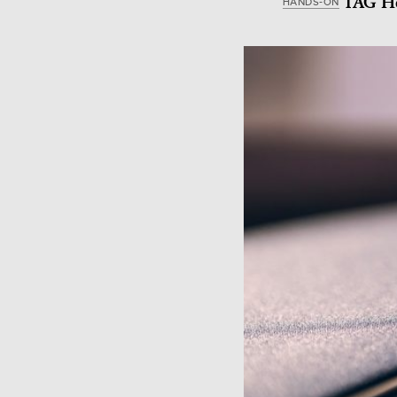
TAG Heu
HANDS-ON