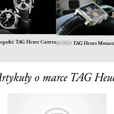
egarki: TAG Heuer Carrera
TAG Heuer Monaco 
RECENZJA
rtykuły o marce TAG Heu