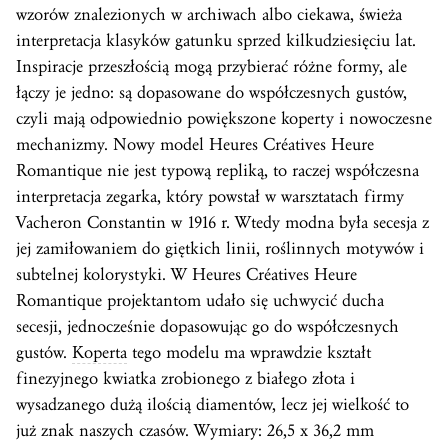
wzorów znalezionych w archiwach albo ciekawa, świeża
interpretacja klasyków gatunku sprzed kilkudziesięciu lat.
Inspiracje przeszłością mogą przybierać różne formy, ale
łączy je jedno: są dopasowane do współczesnych gustów,
czyli mają odpowiednio powiększone koperty i nowoczesne
mechanizmy. Nowy model Heures Créatives Heure
Romantique nie jest typową repliką, to raczej współczesna
interpretacja zegarka, który powstał w warsztatach firmy
Vacheron Constantin w 1916 r. Wtedy modna była secesja z
jej zamiłowaniem do giętkich linii, roślinnych motywów i
subtelnej kolorystyki. W Heures Créatives Heure
Romantique projektantom udało się uchwycić ducha
secesji, jednocześnie dopasowując go do współczesnych
gustów.
Koperta
tego modelu ma wprawdzie kształt
finezyjnego kwiatka zrobionego z białego złota i
wysadzanego dużą ilością diamentów, lecz jej wielkość to
już znak naszych czasów. Wymiary: 26,5 x 36,2 mm