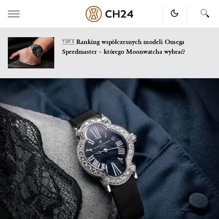
Ranking współczesnych modeli Omega
TOP 5
Speedmaster – którego Moonwatcha wybrać?
Skip
to
content