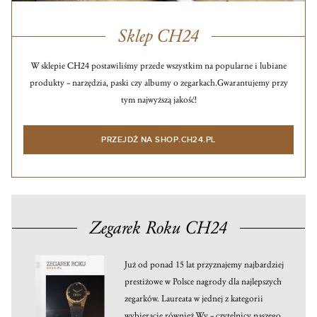
Sklep CH24
W sklepie CH24 postawiliśmy przede wszystkim na popularne i lubiane
produkty – narzędzia, paski czy albumy o zegarkach.
Gwarantujemy przy
tym najwyższą jakość!
PRZEJDŹ NA SHOP.CH24.PL
Zegarek Roku CH24
Już od ponad 15 lat przyznajemy najbardziej
prestiżowe w Polsce nagrody dla najlepszych
zegarków. Laureata w jednej z kategorii
wybieracie również Wy – czytelnicy naszego