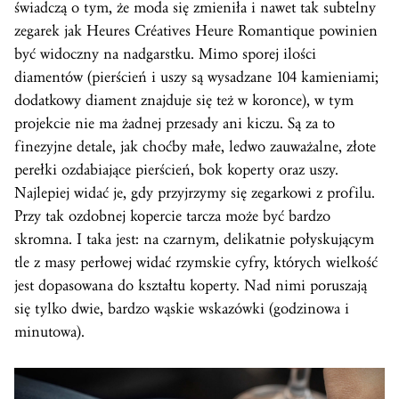
świadczą o tym, że moda się zmieniła i nawet tak subtelny
zegarek jak Heures Créatives Heure Romantique powinien
być widoczny na nadgarstku. Mimo sporej ilości
diamentów (pierścień i uszy są wysadzane 104 kamieniami;
dodatkowy diament znajduje się też w koronce), w tym
projekcie nie ma żadnej przesady ani kiczu. Są za to
finezyjne detale, jak choćby małe, ledwo zauważalne, złote
perełki ozdabiające pierścień, bok koperty oraz uszy.
Najlepiej widać je, gdy przyjrzymy się zegarkowi z profilu.
Przy tak ozdobnej kopercie tarcza może być bardzo
skromna. I taka jest: na czarnym, delikatnie połyskującym
tle z masy perłowej widać rzymskie cyfry, których wielkość
jest dopasowana do kształtu koperty. Nad nimi poruszają
się tylko dwie, bardzo wąskie wskazówki (godzinowa i
minutowa).