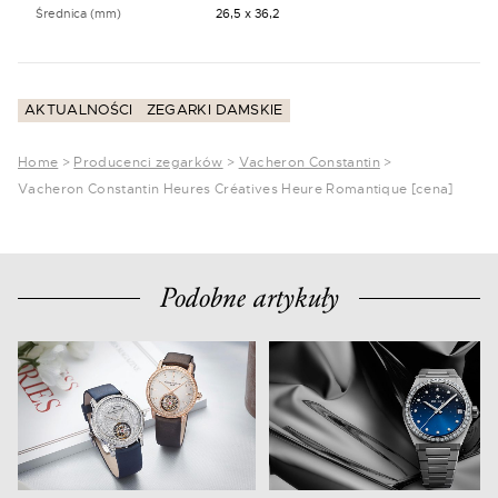
Średnica (mm)
26,5 x 36,2
AKTUALNOŚCI
ZEGARKI DAMSKIE
Home
>
Producenci zegarków
>
Vacheron Constantin
>
Vacheron Constantin Heures Créatives Heure Romantique [cena]
Podobne artykuły