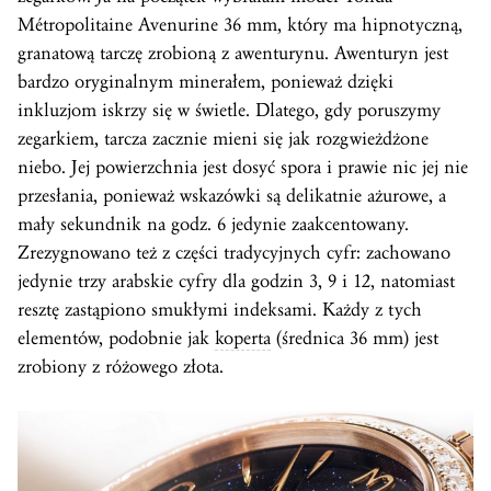
Métropolitaine Avenurine 36 mm, który ma hipnotyczną,
granatową tarczę zrobioną z awenturynu. Awenturyn jest
bardzo oryginalnym minerałem, ponieważ dzięki
inkluzjom iskrzy się w świetle. Dlatego, gdy poruszymy
zegarkiem, tarcza zacznie mieni się jak rozgwieżdżone
niebo. Jej powierzchnia jest dosyć spora i prawie nic jej nie
przesłania, ponieważ wskazówki są delikatnie ażurowe, a
mały sekundnik na godz. 6 jedynie zaakcentowany.
Zrezygnowano też z części tradycyjnych cyfr: zachowano
jedynie trzy arabskie cyfry dla godzin 3, 9 i 12, natomiast
resztę zastąpiono smukłymi indeksami. Każdy z tych
elementów, podobnie jak
koperta
(średnica 36 mm) jest
zrobiony z różowego złota.