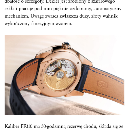
dbałość o szczegóły.
Dekiel
jest zrobiony z szafirowego
szkła i pracuje pod nim pięknie ozdobiony, automatyczny
mechanizm. Uwagę zwraca zwłaszcza duży, złoty
wahnik
wykończony finezyjnym wzorem.
Kaliber
PF310 ma 50-godzinną rezerwę chodu, składa się ze