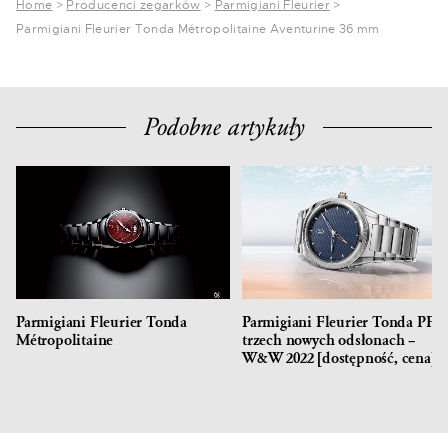
Home
>
Producenci zegarków
>
Parmigiani Fleurier
>
Parmigiani Fleurier Tonda Métropolitaine Aventurine 36 mm
Podobne artykuły
Parmigiani Fleurier Tonda
Parmigiani Fleurier Tonda PF 
Métropolitaine
trzech nowych odsłonach –
W&W 2022 [dostępność, cena]