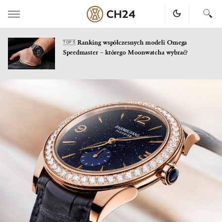
Ranking współczesnych modeli Omega
TOP 5
Speedmaster – którego Moonwatcha wybrać?
Skip
to
content