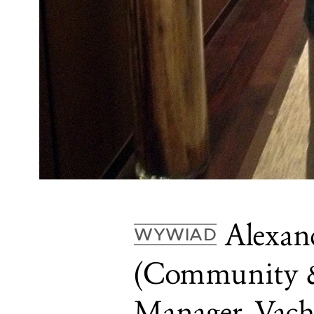
Alexan
WYWIAD
(Community &
Manager, Vach