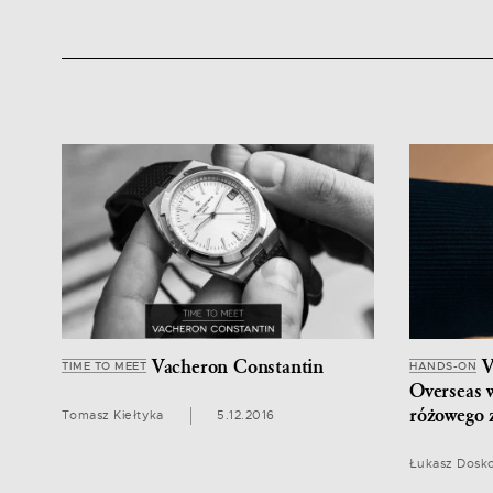
Vacheron Constantin
V
TIME TO MEET
HANDS-ON
Overseas 
różowego z
Tomasz Kiełtyka
5.12.2016
Łukasz Dosk