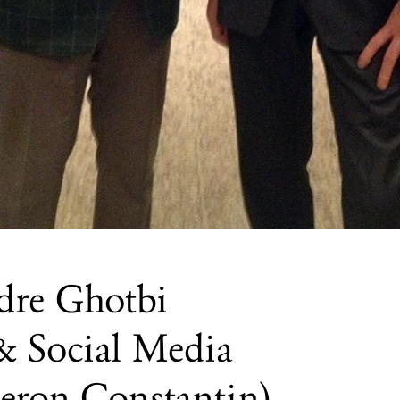
dre Ghotbi
 Social Media
eron Constantin)