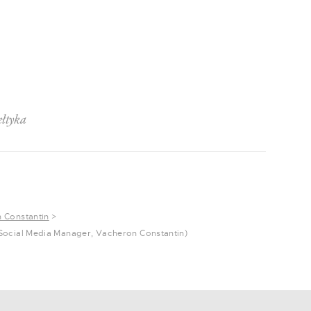
ełtyka
 Constantin
>
ocial Media Manager, Vacheron Constantin)