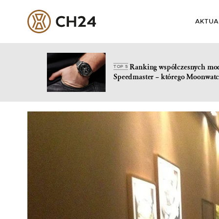
AKTUA
Ranking współczesnych mo
TOP 5
Speedmaster – którego Moonwatc
Skip
to
content