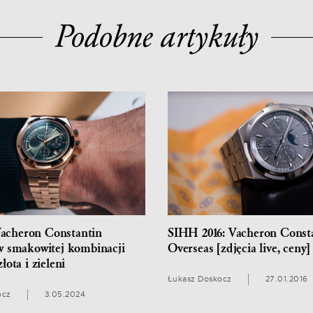
Podobne artykuły
acheron Constantin
SIHH 2016: Vacheron Const
w smakowitej kombinacji
Overseas [zdjęcia live, ceny]
łota i zieleni
Łukasz Doskocz
27.01.2016
ocz
3.05.2024