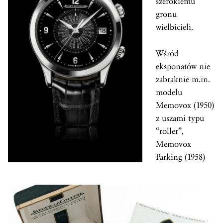
szerokiemu
gronu
wielbicieli.
Wśród
eksponatów nie
zabraknie m.in.
modelu
Memovox (1950)
z uszami typu
“roller”,
Memovox
Parking (1958)