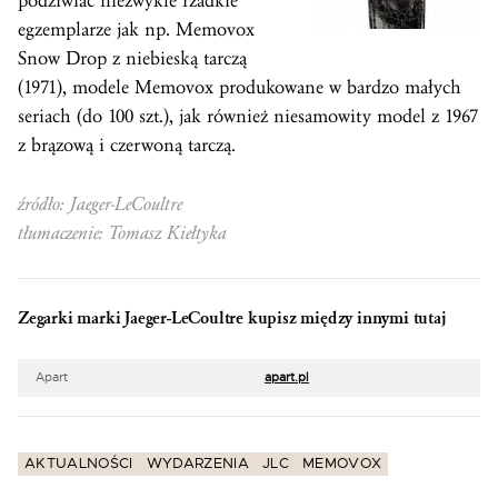
podziwiać niezwykle rzadkie
egzemplarze jak np. Memovox
Snow Drop z niebieską tarczą
(1971), modele Memovox produkowane w bardzo małych
seriach (do 100 szt.), jak również niesamowity model z 1967
z brązową i czerwoną tarczą.
źródło: Jaeger-LeCoultre
tłumaczenie: Tomasz Kiełtyka
Zegarki marki Jaeger-LeCoultre kupisz między innymi tutaj
Apart
apart.pl
AKTUALNOŚCI
WYDARZENIA
JLC
MEMOVOX