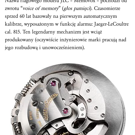
Nazwa flagowego modelu JLC – Memovox – pochodzi od
zwrotu “
voice of memory
” (
głos pamięci
). Czasomierze
sprzed 60 lat bazowały na pierwszym automatycznym
kalibrze, wyposażonym w funkcję alarmu: Jaeger-LeCoultre
cal. 815. Ten legendarny mechanizm jest wciąż
produkowany (oczywiście inżynierowie marki pracują nad
jego rozbudową i unowocześnieniem).