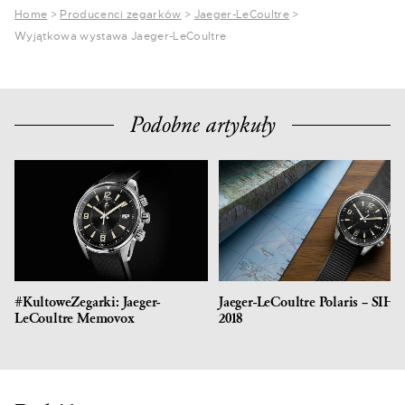
Home
>
Producenci zegarków
>
Jaeger-LeCoultre
>
Wyjątkowa wystawa Jaeger-LeCoultre
Podobne artykuły
#KultoweZegarki: Jaeger-
Jaeger-LeCoultre Polaris – SIH
LeCoultre Memovox
2018