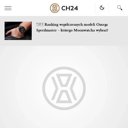
Ranking współczesnych modeli Omega
TOP 5
Speedmaster – którego Moonwatcha wybrać?
Skip
to
content