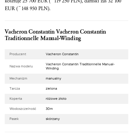
kosztuje 25 700 EUR (~119 250 PLN), damski zaś 32 100
EUR (~148 950 PLN).
Vacheron Constantin Vacheron Constantin
Traditionnelle Manual-Winding
Producent
Vacheron Constantin
Vacheron Constantin Traditionnelle Manual-
Nazwa modelu
Winding
Mechanizm
manualny
Tarcza
zielona
Koperta
różowe złoto
Wodoszczelność
30m
Pasek
skórzany