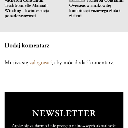
Vacheron Constantin
Vacheron Constantin
HANDS-ON
Traditionnelle Manual-
Overseas w smakowitej
Winding – kwintesencja
kombinacji różowego złota i
ponadczasowości
zieleni
Dodaj komentarz
Musisz się
zalogować
, aby móc dodać komentarz.
NEWSLETTER
Zapisz się za darmo i nie przegap najnowszych aktualności