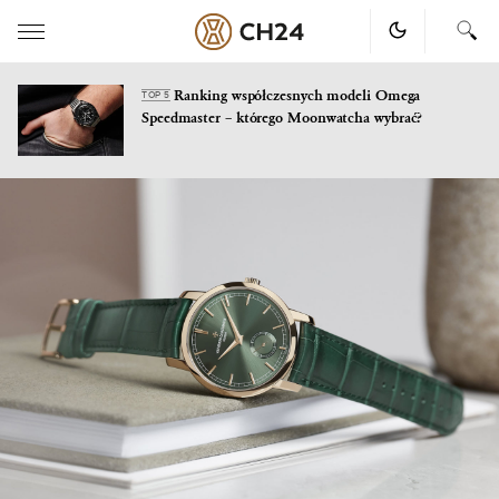
Ranking współczesnych modeli Omega
TOP 5
Speedmaster – którego Moonwatcha wybrać?
Skip
to
content