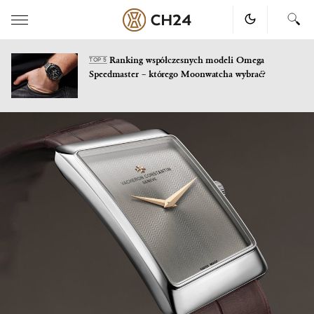
Ranking współczesnych modeli Omega
TOP 5
Speedmaster – którego Moonwatcha wybrać?
Skip
to
content