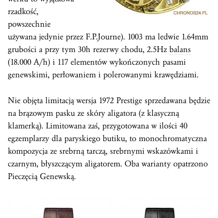
rzadkość,
powszechnie
używana jedynie przez F.P.Journe). 1003 ma ledwie 1.64mm
grubości a przy tym 30h rezerwy chodu, 2.5Hz
balans
(18.000 A/h) i 117 elementów wykończonych pasami
genewskimi, perłowaniem i polerowanymi krawędziami.
Nie objęta limitacją wersja 1972 Prestige sprzedawana będzie
na brązowym pasku ze skóry aligatora (z klasyczną
klamerką). Limitowana zaś, przygotowana w ilości 40
egzemplarzy dla paryskiego butiku, to monochromatyczna
kompozycja ze srebrną tarczą, srebrnymi wskazówkami i
czarnym, błyszczącym aligatorem. Oba warianty opatrzono
Pieczęcią Genewską.