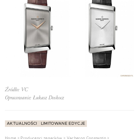
Źródło: VC
Opracowanie: Łukasz Doskocz
AKTUALNOŚCI
LIMITOWANE EDYCJE
Home
>
Producenci zegarków
>
Vacheron Constantin
>