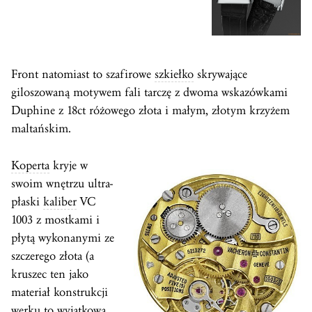
Front natomiast to szafirowe
szkiełko
skrywające
giloszowaną motywem fali tarczę z dwoma wskazówkami
Duphine z 18ct różowego złota i małym, złotym krzyżem
maltańskim.
Koperta
kryje w
swoim wnętrzu ultra-
płaski
kaliber
VC
1003 z mostkami i
płytą wykonanymi ze
szczerego złota (a
kruszec ten jako
materiał konstrukcji
werku to wyjątkowa