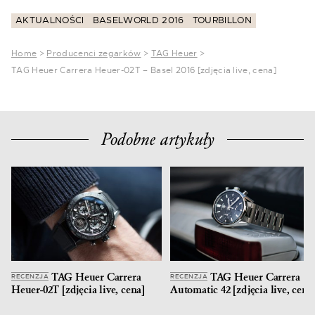
AKTUALNOŚCI
BASELWORLD 2016
TOURBILLON
Home
>
Producenci zegarków
>
TAG Heuer
>
TAG Heuer Carrera Heuer-02T – Basel 2016 [zdjęcia live, cena]
Podobne artykuły
TAG Heuer Carrera
TAG Heuer Carrera
RECENZJA
RECENZJA
Heuer-02T [zdjęcia live, cena]
Automatic 42 [zdjęcia live, cena