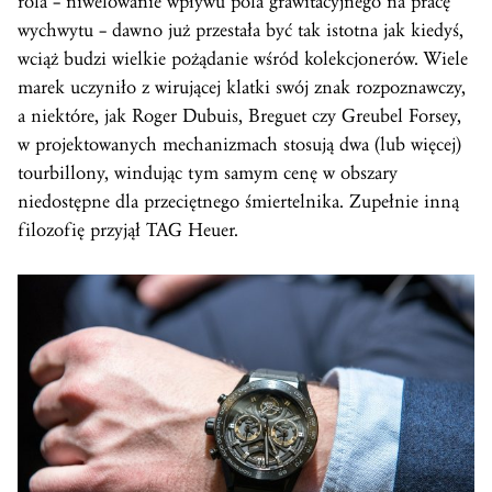
rola – niwelowanie wpływu pola grawitacyjnego na pracę
wychwytu – dawno już przestała być tak istotna jak kiedyś,
wciąż budzi wielkie pożądanie wśród kolekcjonerów. Wiele
marek uczyniło z wirującej klatki swój znak rozpoznawczy,
a niektóre, jak Roger Dubuis, Breguet czy Greubel Forsey,
w projektowanych mechanizmach stosują dwa (lub więcej)
tourbillony, windując tym samym cenę w obszary
niedostępne dla przeciętnego śmiertelnika. Zupełnie inną
filozofię przyjął TAG Heuer.