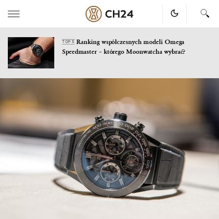
Ranking współczesnych modeli Omega
TOP 5
Speedmaster – którego Moonwatcha wybrać?
Skip
to
content