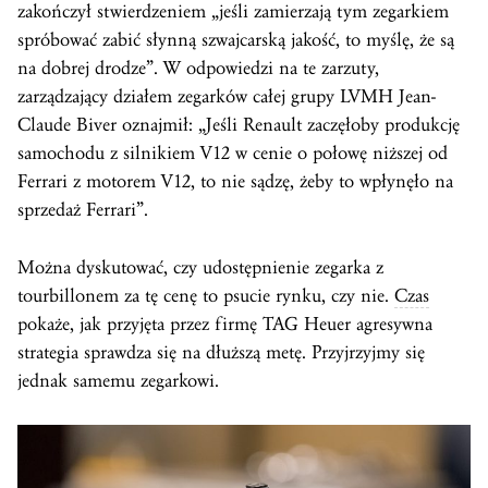
zakończył stwierdzeniem „jeśli zamierzają tym zegarkiem
spróbować zabić słynną szwajcarską jakość, to myślę, że są
na dobrej drodze”. W odpowiedzi na te zarzuty,
zarządzający działem zegarków całej grupy LVMH Jean-
Claude Biver oznajmił: „Jeśli Renault zaczęłoby produkcję
samochodu z silnikiem V12 w cenie o połowę niższej od
Ferrari z motorem V12, to nie sądzę, żeby to wpłynęło na
sprzedaż Ferrari”.
Można dyskutować, czy udostępnienie zegarka z
tourbillonem za tę cenę to psucie rynku, czy nie.
Czas
pokaże, jak przyjęta przez firmę TAG Heuer agresywna
strategia sprawdza się na dłuższą metę. Przyjrzyjmy się
jednak samemu zegarkowi.