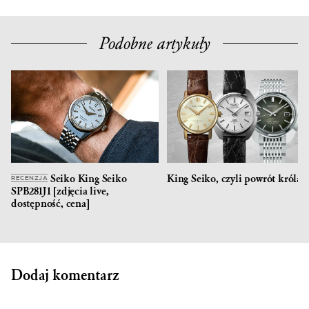
Podobne artykuły
Seiko King Seiko
King Seiko, czyli powrót króla
RECENZJA
SPB281J1 [zdjęcia live,
dostępność, cena]
Dodaj komentarz