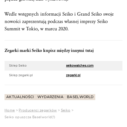
Wedle wstępnych informacji Seiko i Grand Seiko swoje
nowości zaprezentują podczas własnej imprezy Seiko
Summit w Tokio, w marcu 2020.
Zegarki marki Seiko kupisz między innymi tutaj
Sklep Seiko
seikowatches.com
Sklep zegarki.pl
zegarki.pl
AKTUALNOŚCI
WYDARZENIA
BASELWORLD
Home
>
Producenci zegarków
>
Seiko
>
Seiko opuszcza Baselworld(!)