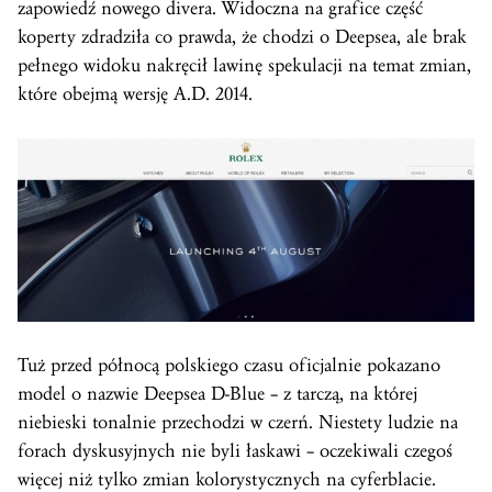
zapowiedź nowego divera. Widoczna na grafice część
koperty zdradziła co prawda, że chodzi o Deepsea, ale brak
pełnego widoku nakręcił lawinę spekulacji na temat zmian,
które obejmą wersję A.D. 2014.
Tuż przed północą polskiego czasu oficjalnie pokazano
model o nazwie Deepsea D-Blue – z tarczą, na której
niebieski tonalnie przechodzi w czerń. Niestety ludzie na
forach dyskusyjnych nie byli łaskawi – oczekiwali czegoś
więcej niż tylko zmian kolorystycznych na cyferblacie.