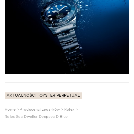
AKTUALNOŚCI
OYSTER PERPETUAL
Home
>
Producenci zegarków
>
Rolex
>
Rolex Sea-Dweller Deepsea D-Blue