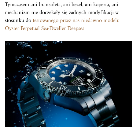
Tymczasem ani bransoleta, ani
bezel
, ani
koperta
, ani
mechanizm nie doczekały się żadnych modyfikacji w
stosunku do
testowanego przez nas niedawno modelu
Oyster Perpetual Sea-Dweller Deepsea
.