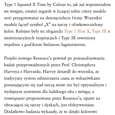
Type 1 Squared X Time by Colour to, jak już wspomniałem
we wstępie, ostatni zegarek w liczącej sobie cztery modele
serii przygotowanej na dziesięciolecie firmy. Wszystkie
modele łączył symbol „X” na tarczy i oliwkowo-zielony
kolor. Kolejno były to: elegancki
Type 1 Slim X
,
Type 5X
o
motoryzacyjnych inspiracjach i Type 3X stworzony
wspólnie z grafikiem Stefanem Sagmeisterem.
Projekt nowego Ressence’a powstał po przeanalizowaniu
badań przeprowadzonych przez Prof. Christophera
Harveya z Harvardu. Harvey doszedł do wniosku, że
tradycyjny system odmierzania czasu ze wskazówkami
poruszającymi się nad tarczą może nie być optymalnym i
wydajnym systemem dla ludzkiego oka i mózgu, a
rozwiązanie proponowane przez Ressence’a, oparte na
obracającej się tarczy i dyskach, jest efektywniejsze.
Dodatkowo badania wykazały, że to dzięki kolorowi