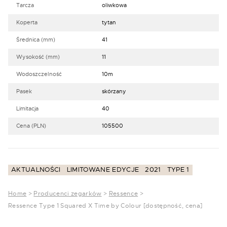
Tarcza
oliwkowa
Koperta
tytan
Średnica (mm)
41
Wysokość (mm)
11
Wodoszczelność
10m
Pasek
skórzany
Limitacja
40
Cena (PLN)
105500
AKTUALNOŚCI
LIMITOWANE EDYCJE
2021
TYPE 1
Home
>
Producenci zegarków
>
Ressence
>
Ressence Type 1 Squared X Time by Colour [dostępność, cena]