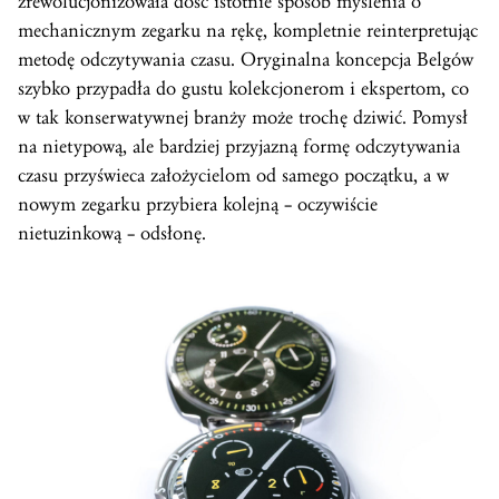
zrewolucjonizowała dość istotnie sposób myślenia o
mechanicznym zegarku na rękę, kompletnie reinterpretując
metodę odczytywania czasu. Oryginalna koncepcja Belgów
szybko przypadła do gustu kolekcjonerom i ekspertom, co
w tak konserwatywnej branży może trochę dziwić. Pomysł
na nietypową, ale bardziej przyjazną formę odczytywania
czasu przyświeca założycielom od samego początku, a w
nowym zegarku przybiera kolejną – oczywiście
nietuzinkową – odsłonę.