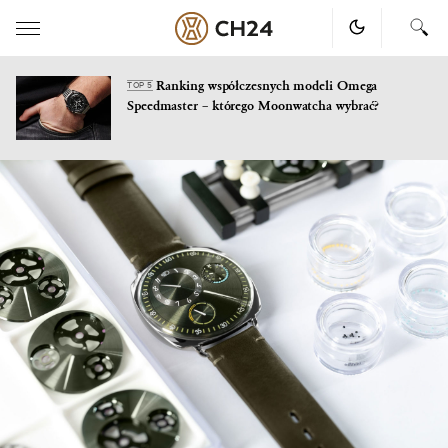
Ranking współczesnych modeli Omega
TOP 5
Speedmaster – którego Moonwatcha wybrać?
Skip
to
content