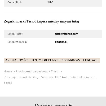
Cena (PLN)
2170
Zegarki marki Tissot kupisz między innymi tutaj
Sklep Tissot
tissotwatches.com
Sklep zegarki.pl
zegarki.pl
AKTUALNOŚCI
TESTY I RECENZJE ZEGARKÓW
HERITAGE
Home
>
Producenci zegarków
>
Tissot
>
Recenzja: Tissot Heritage Visodate 1957 Automatic [zdjęcia live,
cena]
Podobne artykuły