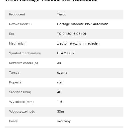
Producent
Tissot
Nazwa modelu
Heritage Visodate 1957 Automatic
Ref.
T019.430.16.051.01
Mechanizm
z automatycznym naciągiem
Symbol mechanizmu
ETA 2836-2
Rezerwa chodu (h)
38
Tarcza
czarna
Koperta
stal
Średnica (mm)
40
Wysokość (mm)
11,6
Wodoszczelność
30m
Pasek
skórzany