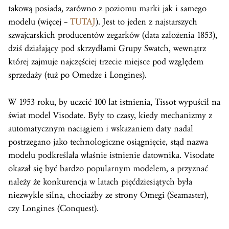
takową posiada, zarówno z poziomu marki jak i samego
modelu (więcej –
TUTAJ
). Jest to jeden z najstarszych
szwajcarskich producentów zegarków (data założenia 1853),
dziś działający pod skrzydłami Grupy Swatch, wewnątrz
której zajmuje najczęściej trzecie miejsce pod względem
sprzedaży (tuż po Omedze i Longines).
W 1953 roku, by uczcić 100 lat istnienia, Tissot wypuścił na
świat model Visodate. Były to czasy, kiedy mechanizmy z
automatycznym naciągiem i wskazaniem daty nadal
postrzegano jako technologiczne osiągnięcie, stąd nazwa
modelu podkreślała właśnie istnienie datownika. Visodate
okazał się być bardzo popularnym modelem, a przyznać
należy że konkurencja w latach pięćdziesiątych była
niezwykle silna, chociażby ze strony Omegi (Seamaster),
czy Longines (Conquest).