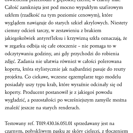
Całość zamknięta jest pod mocno wypukłym szafirowym
szkłem (rzadkość na tym poziomie cenowym), które
wyglądem nawiązuje do starych szkieł akrylowych. Niestety
ciemny odcień tarczy, w zestawieniu z brakiem
jakiegokolwiek antyrefleksu i krzywizną szkła oznaczają, że
w zegarku odbija się całe otoczenie – nie pomaga to w
odczytywaniu godziny, ani gdy przychodzi do robienia
zdjęć. Zadania nie ułatwia również w całości polerowana
koperta
, która stylistycznie jak najbardziej pasuje do reszty
projektu. Co ciekawe, wczesne egzemplarze tego modelu
posiadały uszy typu krab, które wyraźnie odcinały się od
koperty. Producent postanowił je z jakiegoś powodu
wygładzić, a pozostałości po wcześniejszym zamyśle można
znaleźć jeszcze na starych renderach.
Testowany ref. T019.430.16.051.01 sprzedawany jest na
czarnym, połyskliwym pasku ze skóry cielęcej, z tłoczeniem