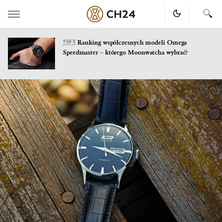
Ranking współczesnych modeli Omega
TOP 5
Speedmaster – którego Moonwatcha wybrać?
Skip
to
content