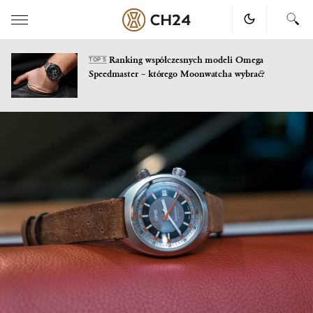
Ranking współczesnych modeli Omega
TOP 5
Speedmaster – którego Moonwatcha wybrać?
Skip
to
content