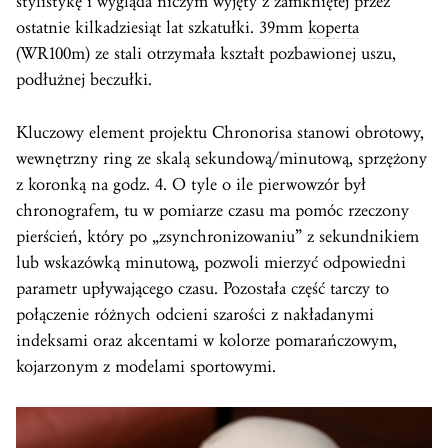
stylistykę i wygląda niczym wyjęty z zamkniętej przez
ostatnie kilkadziesiąt lat szkatułki. 39mm
koperta
(WR100m) ze stali otrzymała kształt pozbawionej uszu,
podłużnej beczułki.
Kluczowy element projektu Chronorisa stanowi obrotowy,
wewnętrzny ring ze skalą sekundową/minutową, sprzężony
z koronką na godz. 4. O tyle o ile pierwowzór był
chronografem, tu w pomiarze czasu ma pomóc rzeczony
pierścień, który po „zsynchronizowaniu” z sekundnikiem
lub wskazówką minutową, pozwoli mierzyć odpowiedni
parametr upływającego czasu. Pozostała część tarczy to
połączenie różnych odcieni szarości z nakładanymi
indeksami oraz akcentami w kolorze pomarańczowym,
kojarzonym z modelami sportowymi.