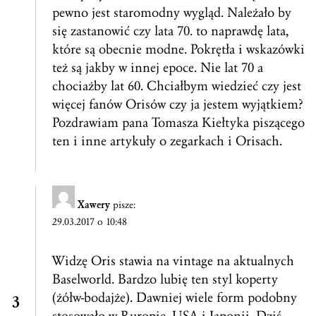
pewno jest staromodny wygląd. Należało by
się zastanowić czy lata 70. to naprawdę lata,
które są obecnie modne. Pokrętła i wskazówki
też są jakby w innej epoce. Nie lat 70 a
chociażby lat 60. Chciałbym wiedzieć czy jest
więcej fanów Orisów czy ja jestem wyjątkiem?
Pozdrawiam pana Tomasza Kiełtyka piszącego
ten i inne artykuły o zegarkach i Orisach.
Xawery
pisze:
29.03.2017 o 10:48
Widzę Oris stawia na vintage na aktualnych
Baselworld. Bardzo lubię ten styl koperty
(żółw-bodajże). Dawniej wiele form podobny
stosowało w Ruropie, USA i Japonii. Dziś