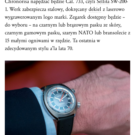
Chronorisa napędzać będzie Cal. 733, czyli
Sellita
SW-200-
1. Werk zabezpiecza stalowy, dokręcany
dekiel
z laserowo
wygrawerowanym logo marki. Zegarek dostępny będzie –
do wyboru – na czarnym lub brązowym pasku ze skóry,
czarnym gumowym pasku, szarym NATO lub bransolecie z
15 małymi ogniwami w rzędzie. Ta ostatnia w
zdecydowanym stylu a’la lata 70.