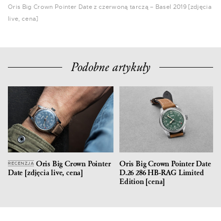
Oris Big Crown Pointer Date z czerwoną tarczą – Basel 2019 [zdjęcia
live, cena]
Podobne artykuły
Oris Big Crown Pointer
Oris Big Crown Pointer Date
RECENZJA
Date [zdjęcia live, cena]
D.26 286 HB-RAG Limited
Edition [cena]