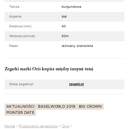
Tarcza
burgundowa
Koperta
stal
Średnica (mm)
40
Wodoszczelność
50m
Pasek
skórzany, bransoleta
Zegarki marki Oris kupisz między innymi tutaj
Sklep zegarki.pl
zegarki.pl
AKTUALNOŚCI
BASELWORLD 2019
BIG CROWN
POINTER DATE
Home
>
Producenci zegarków
>
Oris
>