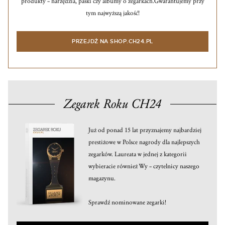
produkty – narzędzia, paski czy albumy o zegarkach.
Gwarantujemy przy
tym najwyższą jakość!
PRZEJDŹ NA SHOP.CH24.PL
Zegarek Roku CH24
Już od ponad 15 lat przyznajemy najbardziej
prestiżowe w Polsce nagrody dla najlepszych
zegarków. Laureata w jednej z kategorii
wybieracie również Wy – czytelnicy naszego
magazynu.
Sprawdź nominowane zegarki!