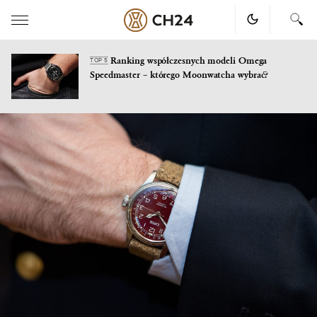
Ranking współczesnych modeli Omega
TOP 5
Speedmaster – którego Moonwatcha wybrać?
Skip
to
content