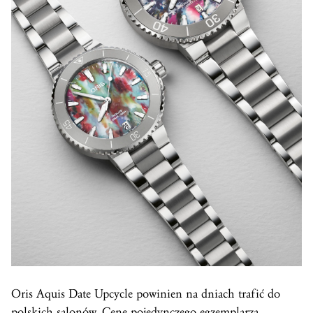
Oris Aquis Date Upcycle powinien na dniach trafić do
polskich salonów. Cenę pojedynczego egzemplarza