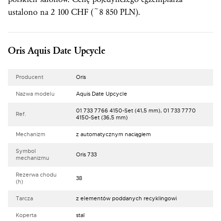
ustalono na 2 100 CHF (~8 850 PLN).
Oris Aquis Date Upcycle
Producent
Oris
Nazwa modelu
Aquis Date Upcycle
01 733 7766 4150-Set (41,5 mm), 01 733 7770
Ref.
4150-Set (36,5 mm)
Mechanizm
z automatycznym naciągiem
Symbol
Oris 733
mechanizmu
Rezerwa chodu
38
(h)
Tarcza
z elementów poddanych recyklingowi
Koperta
stal