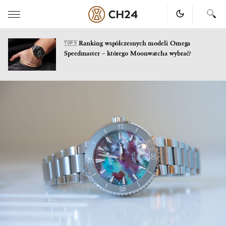
Ranking współczesnych modeli Omega
TOP 5
Speedmaster – którego Moonwatcha wybrać?
Skip
to
content