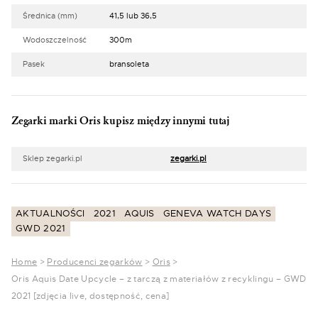
Średnica (mm)
41,5 lub 36,5
Wodoszczelność
300m
Pasek
bransoleta
Zegarki marki Oris kupisz między innymi tutaj
Sklep zegarki.pl
zegarki.pl
AKTUALNOŚCI
2021
AQUIS
GENEVA WATCH DAYS
GWD 2021
Home
>
Producenci zegarków
>
Oris
>
Oris Aquis Date Upcycle – z tarczą z materiałów z recyklingu – GWD
2021 [zdjęcia live, dostępność, cena]