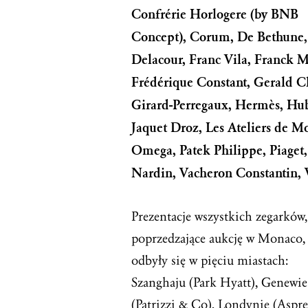
Confrérie Horlogere (by BNB
Concept), Corum, De Bethune,
Delacour, Franc Vila, Franck M
Frédérique Constant, Gerald Ch
Girard-Perregaux, Hermès, Hub
Jaquet Droz, Les Ateliers de 
Omega, Patek Philippe, Piaget
Nardin, Vacheron Constantin, 
Prezentacje wszystkich zegarków,
poprzedzające aukcję w Monaco,
odbyły się w pięciu miastach:
Szanghaju (Park Hyatt), Genewie
(Patrizzi & Co), Londynie (Aspre