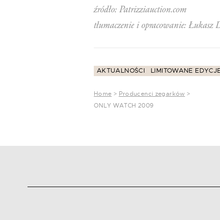
źródło: Patrizziauction.com
tłumaczenie i opracowanie: Łukasz 
AKTUALNOŚCI
LIMITOWANE EDYCJ
Home
>
Producenci zegarków
>
ONLY WATCH 2009