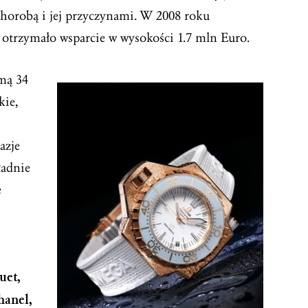
chorobą i jej przyczynami. W 2008 roku
 otrzymało wsparcie w wysokości 1.7 mln Euro.
mą 34
kie,
azje
ładnie
e
uet,
hanel,