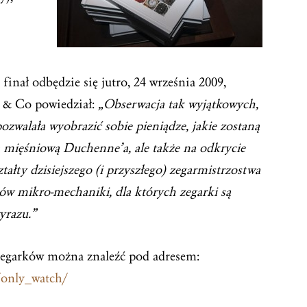
inał odbędzie się jutro, 24 września 2009,
zi & Co powiedział:
„Obserwacja tak wyjątkowych,
ozwalała wyobrazić sobie pieniądze, jakie zostaną
ą mięśniową Duchenne’a, ale także na odkrycie
ałty dzisiejszego (i przyszłego) zegarmistrzostwa
tów mikro-mechaniki, dla których zegarki są
yrazu.”
zegarków można znaleźć pod adresem:
/only_watch/