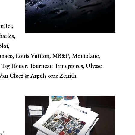
uller,
arles,
lot,
Monaco, Louis Vuitton, MB&F, Montblanc,
, Tag Heuer, Tourneau Timepieces, Ulysse
Van Cleef & Arpels
oraz
Zenith
.
y),