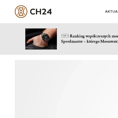
AKTUA
Ranking współczesnych mo
TOP 5
Speedmaster – którego Moonwatc
Skip
to
content