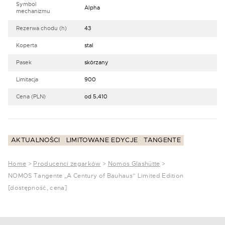
Symbol
Alpha
mechanizmu
Rezerwa chodu (h)
43
Koperta
stal
Pasek
skórzany
Limitacja
900
Cena (PLN)
od 5,410
AKTUALNOŚCI
LIMITOWANE EDYCJE
TANGENTE
Home
>
Producenci zegarków
>
Nomos Glashütte
>
NOMOS Tangente „A Century of Bauhaus” Limited Edition
[dostępność, cena]