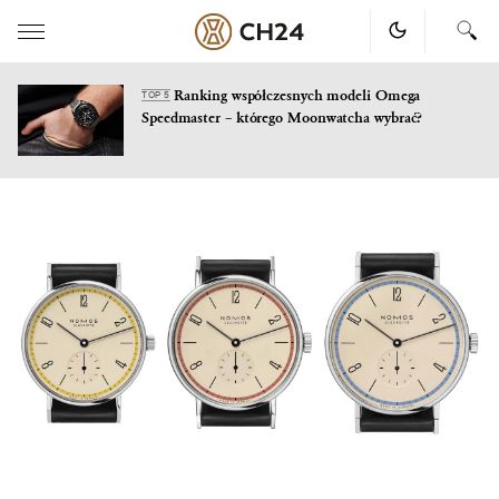
Ranking współczesnych modeli Omega
TOP 5
Speedmaster – którego Moonwatcha wybrać?
Skip
to
content