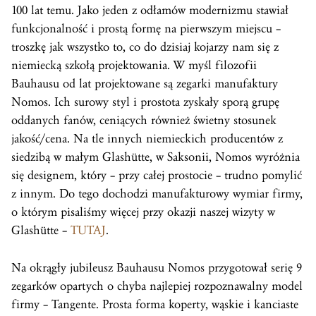
100 lat temu. Jako jeden z odłamów modernizmu stawiał
funkcjonalność i prostą formę na pierwszym miejscu –
troszkę jak wszystko to, co do dzisiaj kojarzy nam się z
niemiecką szkołą projektowania. W myśl filozofii
Bauhausu od lat projektowane są zegarki manufaktury
Nomos. Ich surowy styl i prostota zyskały sporą grupę
oddanych fanów, ceniących również świetny stosunek
jakość/cena. Na tle innych niemieckich producentów z
siedzibą w małym Glashütte, w Saksonii, Nomos wyróżnia
się designem, który – przy całej prostocie – trudno pomylić
z innym. Do tego dochodzi manufakturowy wymiar firmy,
o którym pisaliśmy więcej przy okazji naszej wizyty w
Glashütte –
TUTAJ
.
Na okrągły jubileusz Bauhausu Nomos przygotował serię 9
zegarków opartych o chyba najlepiej rozpoznawalny model
firmy – Tangente. Prosta forma koperty, wąskie i kanciaste