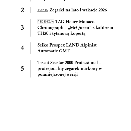
Zegarki na lato i wakacje 2026
TOP 10
TAG Heuer Monaco
RECENZJA
Chronograph – „McQueen” z kalibrem
TH20 i tytanową kopertą
Seiko Prospex LAND Alpinist
Automatic GMT
Tissot Seastar 2000 Professional –
profesjonalny zegarek nurkowy w
pomniejszonej wersji