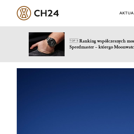
AKTUA
Ranking współczesnych mo
TOP 5
Speedmaster – którego Moonwatc
Skip
to
content