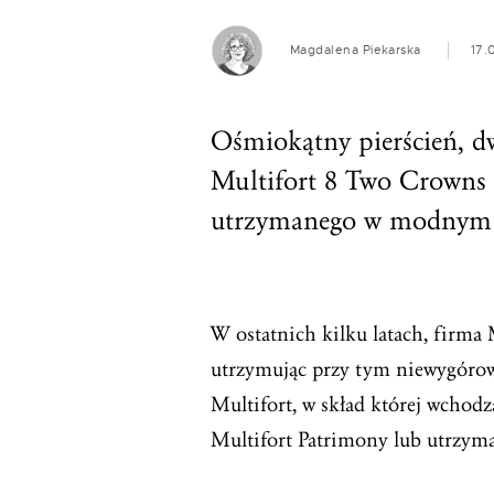
Magdalena Piekarska
17.
Ośmiokątny pierścień, dwi
Multifort 8 Two Crowns t
utrzymanego w modnym st
W ostatnich kilku latach, firma
utrzymując przy tym niewygórowa
Multifort, w skład której wchodz
Multifort Patrimony lub utrzyma