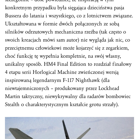
konkretnym przypadku była sięgająca dzieciństwa pasja
Bussera do latania i wszystkiego, co z lotnictwem związane.
Ukształtowana w formie dwóch połączonych ze sobą
silników odrzutowych mechaniczna rzeźba (tak często o
swoich kreacjach mówi sam autor) nie wygląda jak nic, co
przeciętnemu człowiekowi może kojarzyć się z zegarkiem,
choć funkcję tę wypełnia kompletnie, na swój własny,
unikalny sposób. HM4 Final Edition to rozdział finałowy
4 etapu serii Horlogical Machine zwieńczonej wersją
inspirowaną legendarnym F-117 Nighthawk (dla
niewtajemniczonych – produkowany przez Lockhead
Martin taktyczny, niewykrywalny dla radarów bombowiec
Stealth o charakterystycznym kształcie grotu strzały).