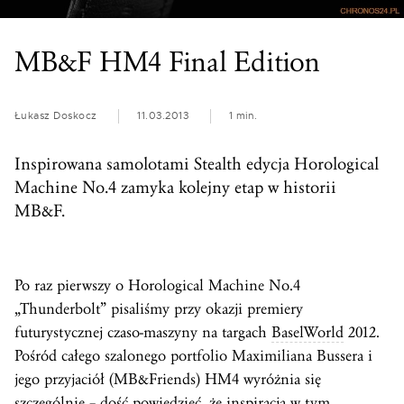
MB&F HM4 Final Edition
Łukasz Doskocz
11.03.2013
1 min.
Inspirowana samolotami Stealth edycja Horological
Machine No.4 zamyka kolejny etap w historii
MB&F.
Po raz pierwszy o Horological Machine No.4
„Thunderbolt” pisaliśmy przy okazji premiery
futurystycznej czaso-maszyny na targach
BaselWorld
2012.
Pośród całego szalonego portfolio Maximiliana Bussera i
jego przyjaciół (MB&Friends) HM4 wyróżnia się
szczególnie – dość powiedzieć, że inspiracją w tym