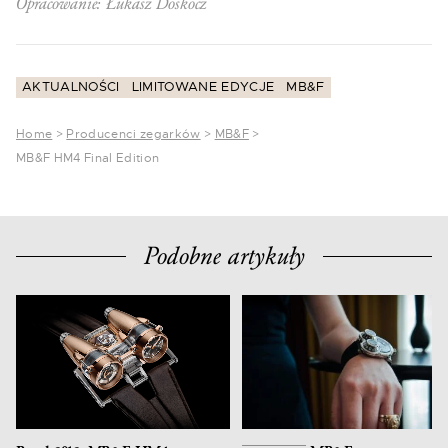
Opracowanie: Łukasz Doskocz
AKTUALNOŚCI
LIMITOWANE EDYCJE
MB&F
Home
>
Producenci zegarków
>
MB&F
>
MB&F HM4 Final Edition
Podobne artykuły