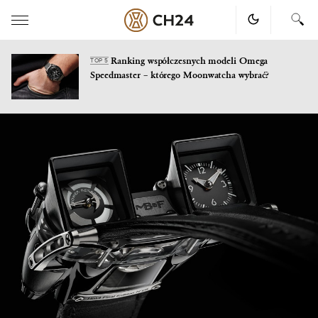
Ranking współczesnych modeli Omega
TOP 5
Speedmaster – którego Moonwatcha wybrać?
Skip
to
content