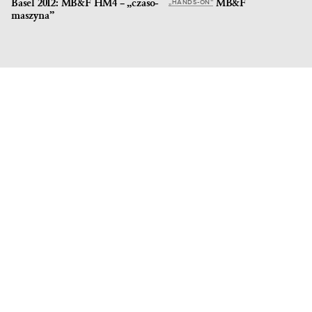
Basel 2012: MB&F HM4 – „czaso-
MB&F
„HANDS-ON”
maszyna”