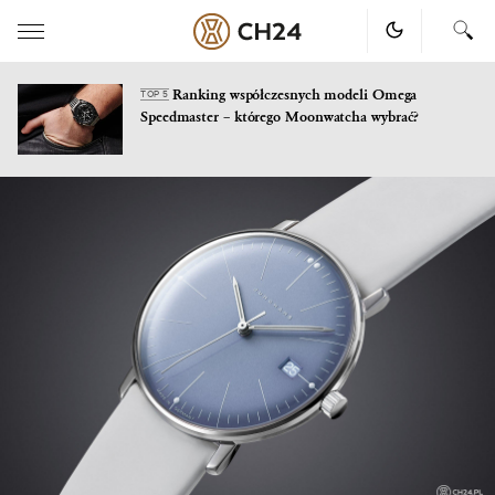
Ranking współczesnych modeli Omega
TOP 5
Speedmaster – którego Moonwatcha wybrać?
Skip
to
content