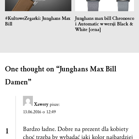
#KultoweZegarki: Junghans Max
Junghans max bill Chronoscop
Bill
i Automatic w wersji Black &
White [cena]
One thought on “
Junghans Max Bill
Damen
”
Xawery
pisze:
13.06.2016 o 12:49
Bardzo ładne. Dobre na prezent dla kobiety
choć trzeba by wybadać jaki kolor najbardziej