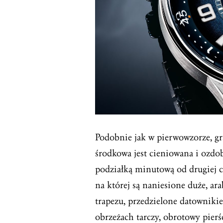
Podobnie jak w pierwowzorze, gran
środkowa jest cieniowana i ozdo
podziałką minutową od drugiej cz
na której są naniesione duże, ar
trapezu, przedzielone datownikiem
obrzeżach tarczy, obrotowy pierś