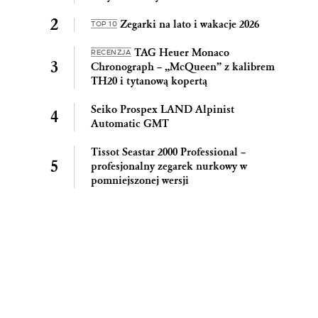
Zegarki na lato i wakacje 2026
TOP 10
TAG Heuer Monaco
RECENZJA
Chronograph – „McQueen” z kalibrem
TH20 i tytanową kopertą
Seiko Prospex LAND Alpinist
Automatic GMT
Tissot Seastar 2000 Professional –
profesjonalny zegarek nurkowy w
pomniejszonej wersji