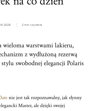
ek na co dzień
06.2026
2 min.
czytania
a wieloma warstwami lakieru,
chanizm z wydłużoną rezerwą
tylu swobodnej elegancji Polaris
Date
nie jest tak rozpoznawalny, jak słynny
legancki Master, ale dzięki swojej