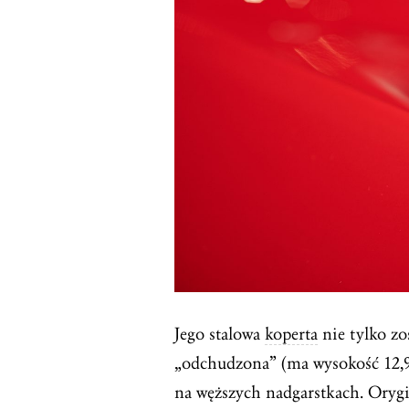
Jego stalowa
koperta
nie tylko zo
„odchudzona” (ma wysokość 12,9 
na węższych nadgarstkach. Orygi