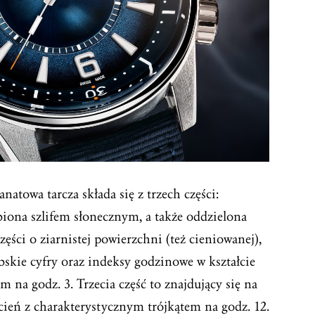
atowa tarcza składa się z trzech części:
biona szlifem słonecznym, a także oddzielona
ęści o ziarnistej powierzchni (też cieniowanej),
abskie cyfry oraz indeksy godzinowe w kształcie
 na godz. 3. Trzecia część to znajdujący się na
cień z charakterystycznym trójkątem na godz. 12.