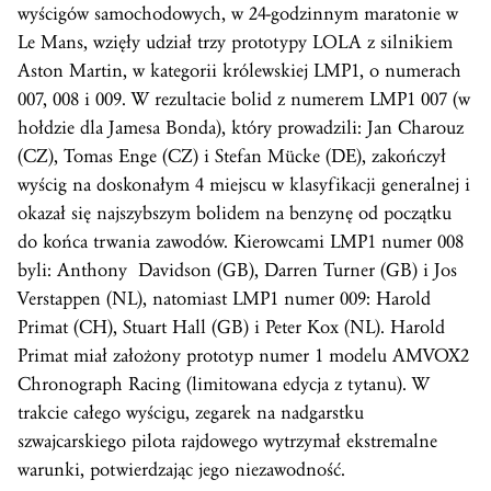
wyścigów samochodowych, w 24-godzinnym maratonie w
Le Mans, wzięły udział trzy prototypy LOLA z silnikiem
Aston Martin, w kategorii królewskiej LMP1, o numerach
007, 008 i 009. W rezultacie bolid z numerem LMP1 007 (w
hołdzie dla Jamesa Bonda), który prowadzili: Jan Charouz
(CZ), Tomas Enge (CZ) i Stefan Mücke (DE), zakończył
wyścig na doskonałym 4 miejscu w klasyfikacji generalnej i
okazał się najszybszym bolidem na benzynę od początku
do końca trwania zawodów. Kierowcami LMP1 numer 008
byli: Anthony Davidson (GB), Darren Turner (GB) i Jos
Verstappen (NL), natomiast LMP1 numer 009: Harold
Primat (CH), Stuart Hall (GB) i Peter Kox (NL). Harold
Primat miał założony prototyp numer 1 modelu AMVOX2
Chronograph Racing (limitowana edycja z tytanu). W
trakcie całego wyścigu, zegarek na nadgarstku
szwajcarskiego pilota rajdowego wytrzymał ekstremalne
warunki, potwierdzając jego niezawodność.