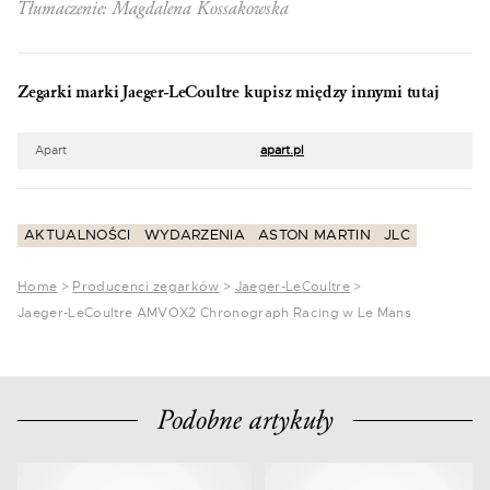
Tłumaczenie: Magdalena Kossakowska
Zegarki marki Jaeger-LeCoultre kupisz między innymi tutaj
Apart
apart.pl
AKTUALNOŚCI
WYDARZENIA
ASTON MARTIN
JLC
Home
>
Producenci zegarków
>
Jaeger-LeCoultre
>
Jaeger-LeCoultre AMVOX2 Chronograph Racing w Le Mans
Podobne artykuły