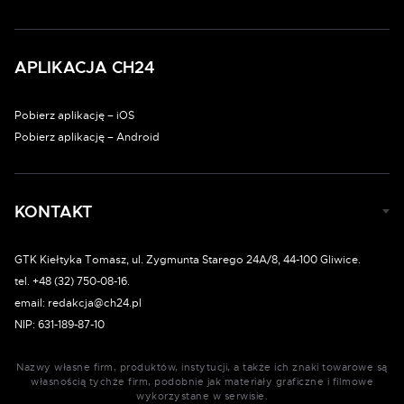
APLIKACJA CH24
Pobierz aplikację – iOS
Pobierz aplikację – Android
KONTAKT
GTK Kiełtyka Tomasz, ul. Zygmunta Starego 24A/8, 44-100 Gliwice.
tel. +48 (32) 750-08-16.
email: redakcja@ch24.pl
NIP: 631-189-87-10
Nazwy własne firm, produktów, instytucji, a także ich znaki towarowe są
własnością tychże firm, podobnie jak materiały graficzne i filmowe
wykorzystane w serwisie.