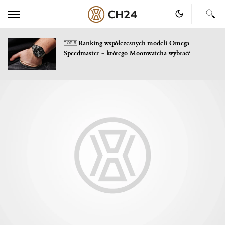
Ranking współczesnych modeli Omega
TOP 5
Speedmaster – którego Moonwatcha wybrać?
Skip
to
content