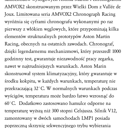
AMVOX2 skonstruowanym przez Wielki Dom z Vallée de
Joux.
Limitowana seria
AMVOX2 Chronograph Racing
wyróżnia się cyframi chronografu wykonanymi po raz
pierwszy z włókien węglowych, które przypominają kilka
elementów strukturalnych prototypów Aston Martin
Racing, obecnych na ostatnich zawodach.
Chronograf
,
dzięki legendarnemu mechanizmowi, który przeszedł 1000
godzinny test, gwarantuje niezawodność pracy zegarka,
nawet w najtrudniejszych warunkach. Aston Marin
skonstruował system klimatyzacyjny, który gwarantuje w
środku kokpitu, w każdych warunkach, temperaturę nie
przekraczającą 32°C. W normalnych warunkach podczas
wyścigów, temperatura może bardzo łatwo wzrosnąć do
60°C. Dodatkowo zastosowano hamulce odporne na
temperaturę wyższą niż 300 stopni Celsjusza. Silnik V12,
zamontowany w dwóch samochodach LMP1 posiada
poprzeczną skrzynię sekwencyjnego trybu wybierania