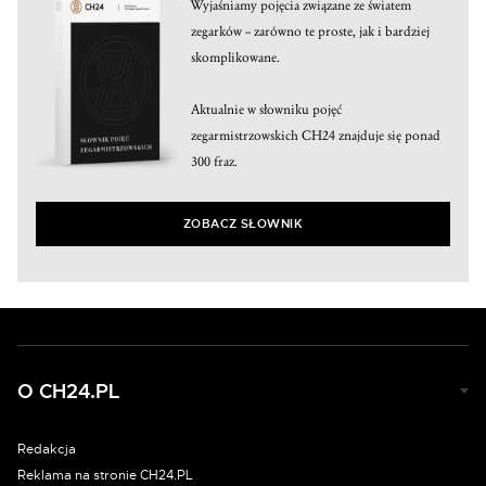
Wyjaśniamy pojęcia związane ze światem
zegarków – zarówno te proste, jak i bardziej
skomplikowane.
Aktualnie w słowniku pojęć
zegarmistrzowskich CH24 znajduje się ponad
300 fraz.
ZOBACZ SŁOWNIK
O CH24.PL
Redakcja
Reklama na stronie CH24.PL