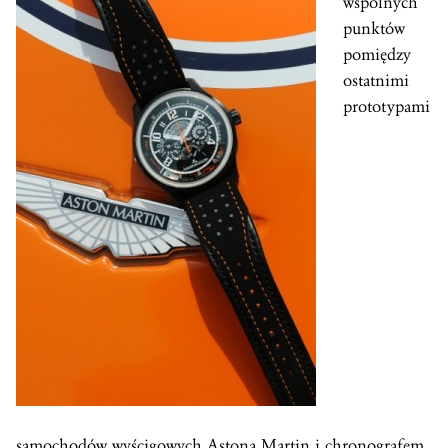
wspólnych
punktów
pomiędzy
ostatnimi
prototypami
samochodów wyścigowych Astona Martin i chronografem