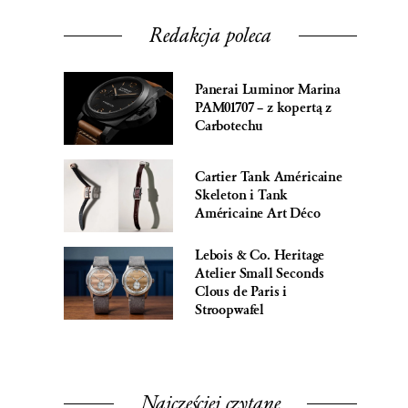
Redakcja poleca
Panerai Luminor Marina
PAM01707 – z kopertą z
Carbotechu
Cartier Tank Américaine
Skeleton i Tank
Américaine Art Déco
Lebois & Co. Heritage
Atelier Small Seconds
Clous de Paris i
Stroopwafel
Najczęściej czytane