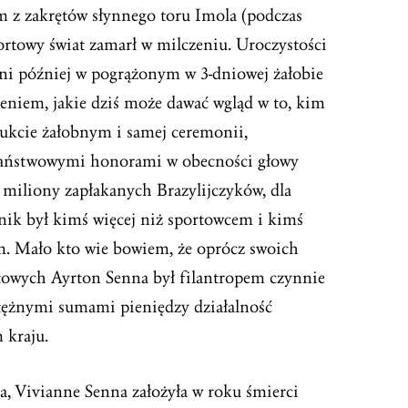
 z zakrętów słynnego toru Imola (podczas
ortowy świat zamarł w milczeniu. Uroczystości
dni później w pogrążonym w 3-dniowej żałobie
eniem, jakie dziś może dawać wgląd w to, kim
ukcie żałobnym i samej ceremonii,
państwowymi honorami w obecności głowy
3 miliony zapłakanych Brazylijczyków, dla
nik był kimś więcej niż sportowcem i kimś
. Mało kto wie bowiem, że oprócz swoich
towych Ayrton Senna był filantropem czynnie
ężnymi sumami pieniędzy działalność
 kraju.
a, Vivianne Senna założyła w roku śmierci