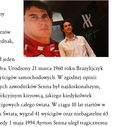
by
trzów
ednak,
ł jeden
ilva. Urodzony 21 marca 1960 roku Brazylijczyk
yścigów samochodowych. W zgodnej opinii
amych zawodników Senna był najdoskonalszym,
fekcyjnym kierowcą, jakiego kiedykolwiek
igowych całego świata. W ciągu 10 lat startów w
 Świata, wygrał 41 wyścigów oraz niebagatelne 65
Kiedy 1 maja 1994 Ayrton Senna uległ tragicznemu