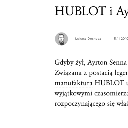
HUBLOT i Ay
Łukasz Doskocz
5.11.201
Gdyby żył, Ayrton Senna
Związana z postacią lege
manufaktura
HUBLOT ucz
wyjątkowymi czasomierza
rozpoczynającego się właś