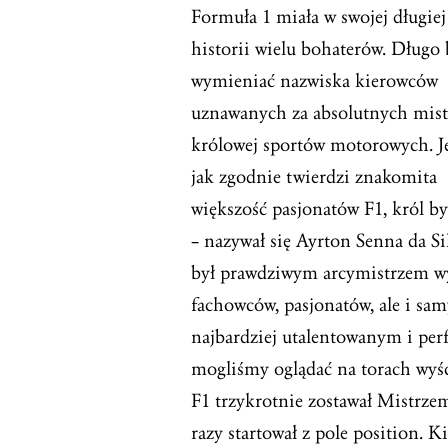
Formuła 1 miała w swojej długiej
historii wielu bohaterów. Długo 
wymieniać nazwiska kierowców
uznawanych za absolutnych mis
królowej sportów motorowych. J
jak zgodnie twierdzi znakomita
większość pasjonatów F1, król by
– nazywał się Ayrton Senna da S
był prawdziwym arcymistrzem w
fachowców, pasjonatów, ale i s
najbardziej utalentowanym i per
mogliśmy oglądać na torach wyśc
F1 trzykrotnie zostawał Mistrzem
razy startował z pole position. 