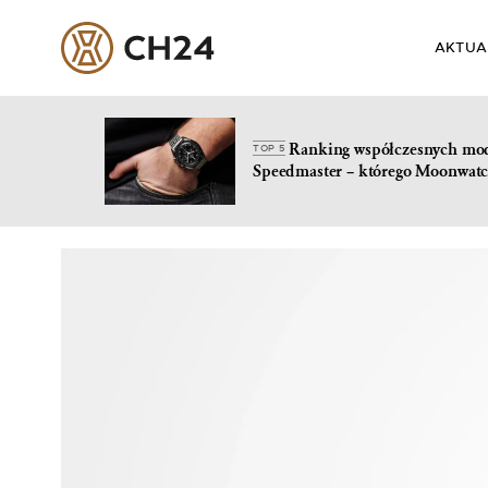
AKTUA
Ranking współczesnych mo
TOP 5
Speedmaster – którego Moonwatc
Skip
to
content