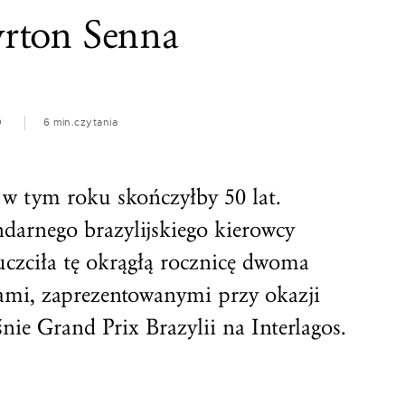
rton Senna
0
6 min.
czytania
 w tym roku skończyłby 50 lat.
ndarnego brazylijskiego kierowcy
ciła tę okrągłą rocznicę dwoma
mi, zaprezentowanymi przy okazji
nie Grand Prix Brazylii na Interlagos.