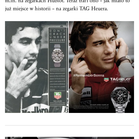
m.in. na zegarkach Hublot. Teraz trafi ono – jak miało to
już miejsce w historii – na zegarki TAG Heuera.