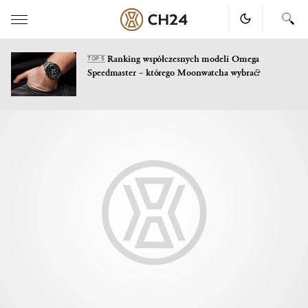
Ranking współczesnych modeli Omega
TOP 5
Speedmaster – którego Moonwatcha wybrać?
Skip
to
content