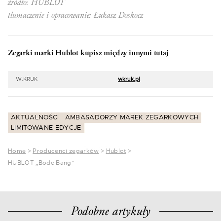
źródło: HUBLOT
tłumaczenie i opracowanie: Łukasz Doskocz
Zegarki marki Hublot kupisz między innymi tutaj
W.KRUK
wkruk.pl
AKTUALNOŚCI
AMBASADORZY MAREK ZEGARKOWYCH
LIMITOWANE EDYCJE
Home
>
Producenci zegarków
>
Hublot
>
HUBLOT „Bode Bang”
Podobne artykuły