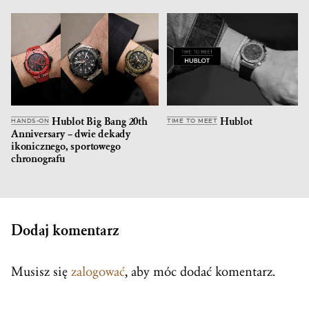
Hublot Big Bang 20th
Hublot
HANDS-ON
TIME TO MEET
Anniversary – dwie dekady
ikonicznego, sportowego
chronografu
Dodaj komentarz
Musisz się
zalogować
, aby móc dodać komentarz.