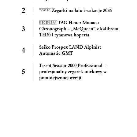
Zegarki na lato i wakacje 2026
TOP 10
TAG Heuer Monaco
RECENZJA
Chronograph – „McQueen” z kalibrem
TH20 i tytanową kopertą
Seiko Prospex LAND Alpinist
Automatic GMT
Tissot Seastar 2000 Professional –
profesjonalny zegarek nurkowy w
pomniejszonej wersji