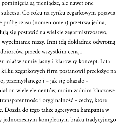
pominięcia są pieniądze, ale nawet one
ą sukcesu. Co roku na rynku zegarkowym pojawia
le próbę czasu (nomen omen) przetrwa jedna,
dują się postawić na wielkie zegarmistrzostwo,
i wypełnianie niszy. Inni idą dokładnie odwrotną
 odbiorców, przede wszystkim ceną i
er miał w sumie jasny i klarowny koncept. Lata
 kilku zegarkowych firm postanowił przełożyć na
, przemyślanego i – jak się okazało –
miał on wiele elementów, moim zadnim kluczowe
 transparentność i oryginalność – cechy, które
ze. Doszła do tego także agresywna kampania w
zy jednoczesnym kompletnym braku tradycyjnego