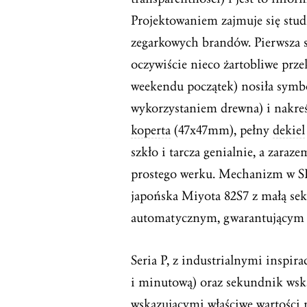
Projektowaniem zajmuje się stud
zegarkowych brandów. Pierwsza s
oczywiście nieco żartobliwe prze
weekendu początek) nosiła symbo
wykorzystaniem drewna) i nakreś
koperta
(47x47mm), pełny
dekiel
szkło i tarcza genialnie, a zara
prostego werku. Mechanizm w SF 
japońska Miyota 82S7 z małą se
automatycznym, gwarantującym 
Seria P, z industrialnymi inspir
i minutową) oraz sekundnik ws
wskazującymi właściwe wartości 