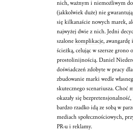
nich, ważnym i niemożliwym do 
(jakkolwiek duże) nie gwarantuj
się kilkanaście nowych marek, a
najwyżej dwie z nich. Jedni decy
szalone
komplikacje
, awangardę 
ścieżką, celując w szersze grono
prostolinijnością. Daniel Nieder
doświadczeń zdobyte w pracy dla
zbudowanie marki wedle własnego
skutecznego scenariusza. Choć 
okazały się bezpretensjonalność,
bardzo rzadko idą ze sobą w par
mediach społecznościowych, pr
PR-u i reklamy.