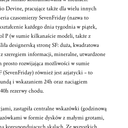
io Devine, pracujące także dla wielu innych
eria czasomierzy SevenFriday (nazwa to
kształcenie każdego dnia tygodnia w piątek,
l P (w sumie kilkanaście modeli, także z
liła designerską stronę SF: duża, kwadratowa
z szeregiem informacji, mineralne, utwardzone
zem prosto rozwijająca możliwości w sumie
(SevenFriday) również jest azjatycki – to
kundą i wskazaniem 24h oraz naciągiem
40h rezerwy chodu.
acjami, zastąpiła centralne wskazówki (godzinową
kazówkami w formie dysków z małymi grotami,
na korespondujących skalach. Ze wszystkich