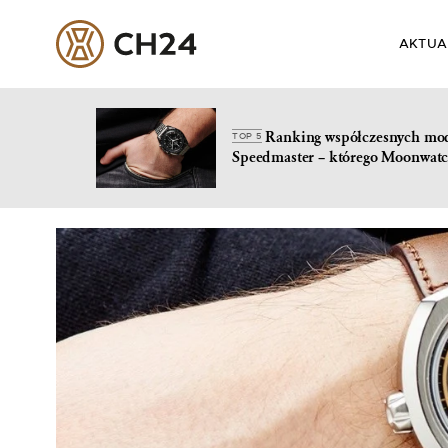
AKTUA
Ranking współczesnych mo
TOP 5
Speedmaster – którego Moonwatc
Skip
to
content