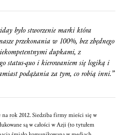
day było stworzenie marki która
e nasze przekonania w 100%, bez zbędnego
 niekompetentnymi dupkami, z
o status-quo i kierowaniem się logiką i
miast podążania za tym, co robią inni.”
e na
rok
2012. Siedziba firmy mieści się w
dukowane są w całości w Azji (to tytułem
ormacja śmiało komunikowana w mediach.