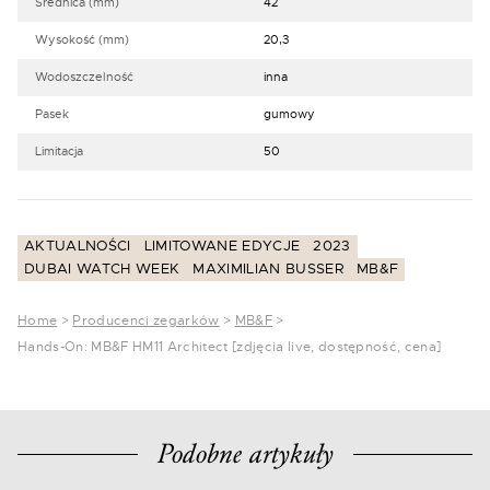
Średnica (mm)
42
Wysokość (mm)
20,3
Wodoszczelność
inna
Pasek
gumowy
Limitacja
50
AKTUALNOŚCI
LIMITOWANE EDYCJE
2023
DUBAI WATCH WEEK
MAXIMILIAN BUSSER
MB&F
Home
>
Producenci zegarków
>
MB&F
>
Hands-On: MB&F HM11 Architect [zdjęcia live, dostępność, cena]
Podobne artykuły