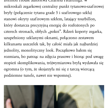
Brenton House autorstwa Charlesa Heartlinga. W
mikroskali zegarkowej centralny punkt tytanowo-szafirowej
bryły (połączenie tytanu grade 5 i szafirowego szkła)
stanowi okryty szafirowym szkłem, latający
tourbillon
,
który dostarcza precyzyjną energię do rozłożonych po
czterech stronach, obłych „pokoi”. Rdzeń koperty zegarka,
uzupełniony szklanymi oknami, połączono zestawem
kilkunastu uszczelek tak, by całość miała jak najbardziej
jednolity, monolityczny look. Początkowo bałem się
rozmiaru, bo patrząc na zdjęcia prasowe i biorąc pod uwagę
stopień skomplikowania, trójwymiarowa bryłą wydawała się
ogromna (o tym, że skojarzyła mi się z tarczą wiercącą
podziemne tunele, nawet nie wspomnę).