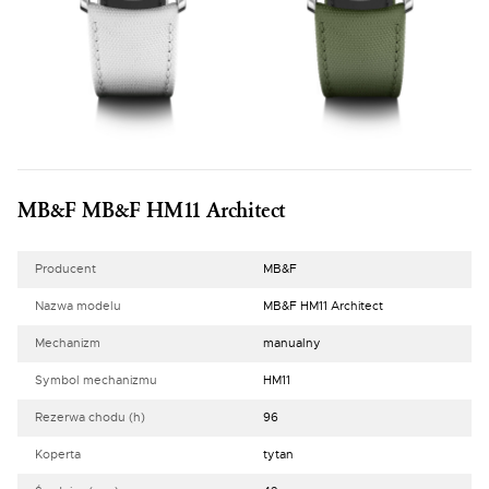
MB&F MB&F HM11 Architect
Producent
MB&F
Nazwa modelu
MB&F HM11 Architect
Mechanizm
manualny
Symbol mechanizmu
HM11
Rezerwa chodu (h)
96
Koperta
tytan