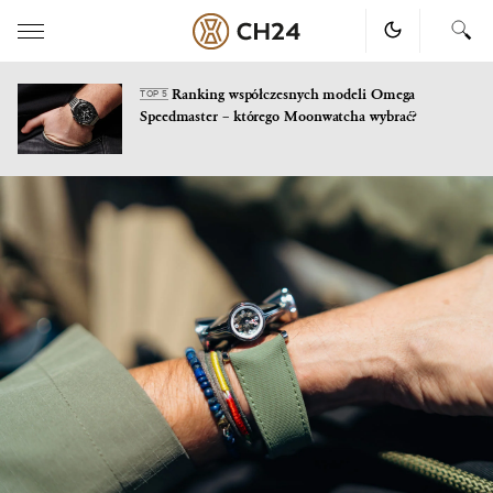
Ranking współczesnych modeli Omega
TOP 5
Speedmaster – którego Moonwatcha wybrać?
Skip
to
content