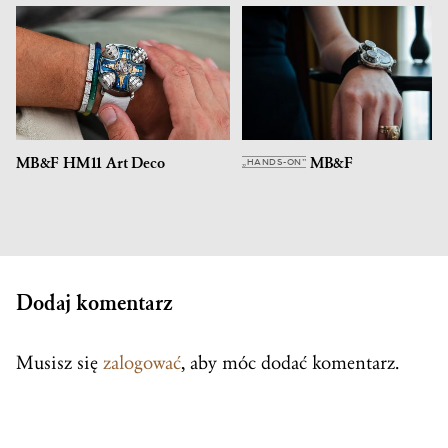
MB&F HM11 Art Deco
MB&F
„HANDS-ON”
Dodaj komentarz
Musisz się
zalogować
, aby móc dodać komentarz.