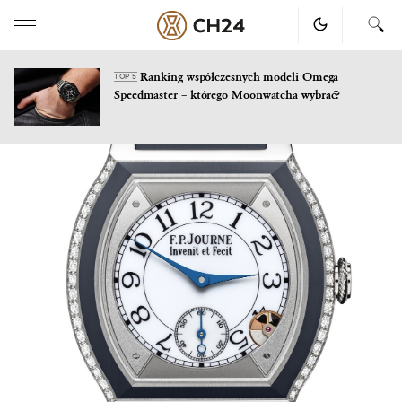
Ranking współczesnych modeli Omega
TOP 5
Speedmaster – którego Moonwatcha wybrać?
Skip
to
content