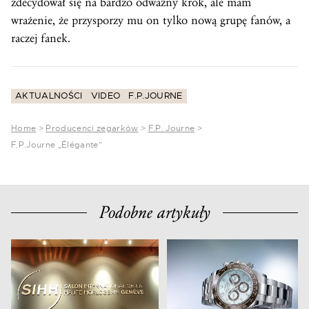
zdecydował się na bardzo odważny krok, ale mam
wrażenie, że przysporzy mu on tylko nową grupę fanów, a
raczej fanek.
AKTUALNOŚCI
VIDEO
F.P.JOURNE
Home
>
Producenci zegarków
>
F.P. Journe
>
F.P.Journe „Élégante”
Podobne artykuły