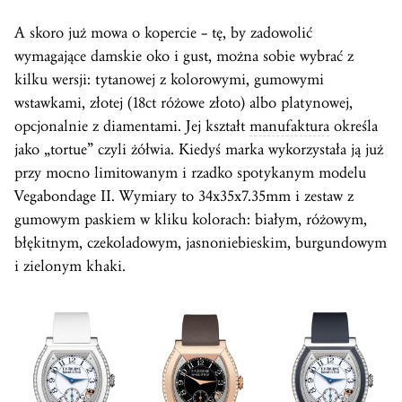
A skoro już mowa o kopercie – tę, by zadowolić
wymagające damskie oko i gust, można sobie wybrać z
kilku wersji: tytanowej z kolorowymi, gumowymi
wstawkami, złotej (18ct różowe złoto) albo platynowej,
opcjonalnie z diamentami. Jej kształt
manufaktura
określa
jako „tortue” czyli żółwia. Kiedyś marka wykorzystała ją już
przy mocno limitowanym i rzadko spotykanym modelu
Vegabondage II. Wymiary to 34x35x7.35mm i zestaw z
gumowym paskiem w kliku kolorach: białym, różowym,
błękitnym, czekoladowym, jasnoniebieskim, burgundowym
i zielonym khaki.