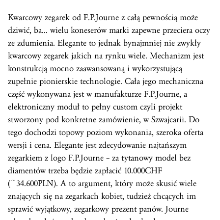
Kwarcowy zegarek od F.P.Journe z całą pewnością może
dziwić, ba… wielu koneserów marki zapewne przeciera oczy
ze zdumienia. Elegante to jednak bynajmniej nie zwykły
kwarcowy zegarek jakich na rynku wiele. Mechanizm jest
konstrukcją mocno zaawansowaną i wykorzystującą
zupełnie pionierskie technologie. Cała jego mechaniczna
część wykonywana jest w manufakturze F.P.Journe, a
elektroniczny moduł to pełny custom czyli projekt
stworzony pod konkretne zamówienie, w Szwajcarii. Do
tego dochodzi topowy poziom wykonania, szeroka oferta
wersji i cena. Elegante jest zdecydowanie najtańszym
zegarkiem z logo F.P.Journe – za tytanowy model bez
diamentów trzeba będzie zapłacić 10.000CHF
(~34.600PLN). A to argument, który może skusić wiele
znających się na zegarkach kobiet, tudzież chcących im
sprawić wyjątkowy, zegarkowy prezent panów. Journe