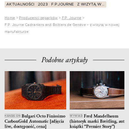
AKTUALNOŚCI
2023
F.P.JOURNE
Z WIZYTĄ W...
Home
>
Producenci zegarków
>
F.P. Journe
>
F.P. Journe Cadraniers and Boîtiers de Genève – z wizytą w nowej
manufakturze
Podobne artykuły
Bulgari Octo Finissimo
Fred Mandelbaum
HANDS-ON
WYWIAD
CarbonGold Automatic [zdjęcia
(historyk marki Breitling, autor
live, dostępność, cena]
książki “Premier Story”)