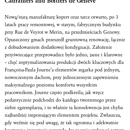
Cadraniers and Boîtiers de Genève
Nową/starą manufakturę kopert oraz tarcz otwarto, po 3
latach pracy remontowej, w starym, fabrycznym budynku
przy Rue de Veyrot w Merin, na przedmieściach Genewy.
Opuszczony gmach przeszedł gruntowną renowację, łącznie
z dobudowaniem dodatkowej kondygnacji. Założenie
przyświecające przeprowadzce było jedno, jasne i klarowne
– chęć zoptymalizowania produkcji dwóch kluczowych dla
Françoisa-Paula Journe’a elementów zegarka pod jednym,
nowoczesnym dachem, przy jednoczesnym zapewnieniu
maksymalnego poziomu komfortu wszystkim
pracownikom. Journe często podkreśla, jak wręcz
pedantycznie podchodzi do każdego tworzonego przez
siebie egzemplarza, i to właśnie ta konsekwencja jest chyba
najbardziej imponującym elementem projektu. Zwłaszcza,
gdy weźmie się pod uwagę, że tak ogromna i adekwatnie