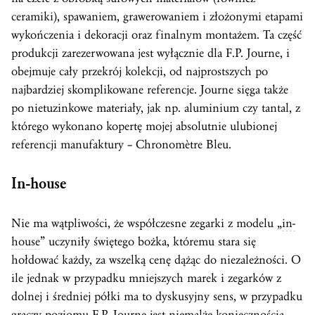
ceramiki), spawaniem, grawerowaniem i złożonymi etapami
wykończenia i dekoracji oraz finalnym montażem. Ta część
produkcji zarezerwowana jest wyłącznie dla F.P. Journe, i
obejmuje cały przekrój kolekcji, od najprostszych po
najbardziej skomplikowane referencje. Journe sięga także
po nietuzinkowe materiały, jak np. aluminium czy tantal, z
którego wykonano kopertę mojej absolutnie ulubionej
referencji manufaktury – Chronomètre Bleu.
In-house
Nie ma wątpliwości, że współczesne zegarki z modelu „
in-
house
” uczyniły świętego bożka, któremu stara się
hołdować każdy, za wszelką cenę dążąc do niezależności. O
ile jednak w przypadku mniejszych marek i zegarków z
dolnej i średniej półki ma to dyskusyjny sens, w przypadku
graczy poziomu F.P. Journe jest niemalże koniecznością.