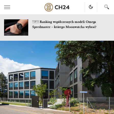
Ranking współczesnych modeli Omega
TOP 5
Speedmaster – którego Moonwatcha wybrać?
Skip
to
content