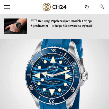
Ranking współczesnych modeli Omega
TOP 5
Speedmaster – którego Moonwatcha wybrać?
Skip
to
content