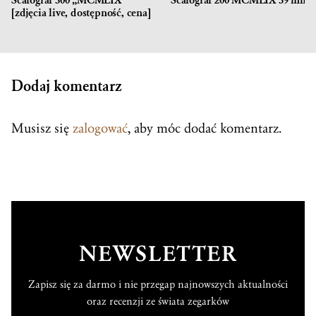
Scafograf 300 „MCMLIX”
Scafograf 200 MCMLIX 39 mm
[zdjęcia live, dostępność, cena]
Dodaj komentarz
Musisz się
zalogować
, aby móc dodać komentarz.
NEWSLETTER
Zapisz się za darmo i nie przegap najnowszych aktualności
oraz recenzji ze świata zegarków