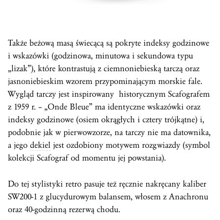
Także beżową masą świecącą są pokryte indeksy godzinowe
i wskazówki (godzinowa, minutowa i sekundowa typu
„lizak”), które kontrastują z ciemnoniebieską tarczą oraz
jasnoniebieskim wzorem przypominającym morskie fale.
Wygląd tarczy jest inspirowany historycznym Scafografem
z 1959 r. – „Onde Bleue” ma identyczne wskazówki oraz
indeksy godzinowe (osiem okrągłych i cztery trójkątne) i,
podobnie jak w pierwowzorze, na tarczy nie ma datownika,
a jego
dekiel
jest ozdobiony motywem rozgwiazdy (symbol
kolekcji Scafograf od momentu jej powstania).
Do tej stylistyki retro pasuje też ręcznie nakręcany
kaliber
SW200-1 z glucydurowym balansem, włosem z Anachronu
oraz 40-godzinną rezerwą chodu.