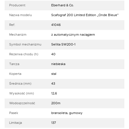
Producent
Eberhard & Co.
Nazwa modelu
Scafograf 200 Limited Edition „Onde Bleue"
Ref.
41046
Mechanizm
z automatycznym naciągiem
Symbol mechanizmu
Sellita SW200-1
Rezerwa chodu (h)
40
Tarcza
niebieska
Koperta
stal
Średnica (mm)
43
Wysokość (mm)
12,6
Wodoszczelność
200m
Pasek
bransoleta, gumowy
Limitacja
137