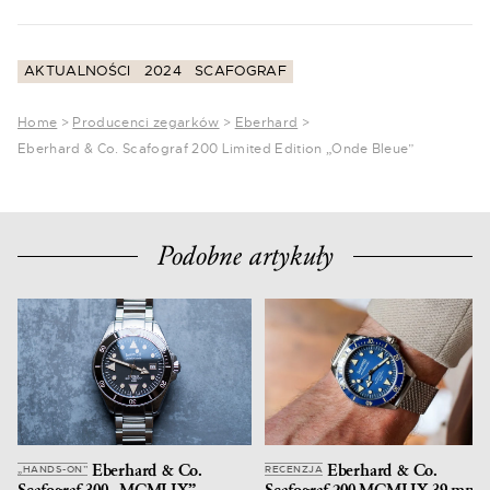
AKTUALNOŚCI
2024
SCAFOGRAF
Home
>
Producenci zegarków
>
Eberhard
>
Eberhard & Co. Scafograf 200 Limited Edition „Onde Bleue”
Podobne artykuły
Eberhard & Co.
Eberhard & Co.
„HANDS-ON”
RECENZJA