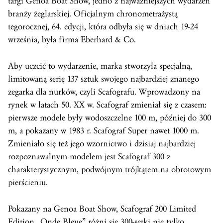
targi Genoa Boat Show, jedno z najważniejszych wydarzeń
branży żeglarskiej. Oficjalnym chronometrażystą
tegorocznej, 64. edycji, która odbyła się w dniach 19-24
września, była firma Eberhard & Co.
Aby uczcić to wydarzenie, marka stworzyła specjalną,
limitowaną serię 137 sztuk swojego najbardziej znanego
zegarka dla nurków, czyli Scafografu. Wprowadzony na
rynek w latach 50. XX w. Scafograf zmieniał się z czasem:
pierwsze modele były wodoszczelne 100 m, później do 300
m, a pokazany w 1983 r. Scafograf Super nawet 1000 m.
Zmieniało się też jego wzornictwo i dzisiaj najbardziej
rozpoznawalnym modelem jest Scafograf 300 z
charakterystycznym, podwójnym trójkątem na obrotowym
pierścieniu.
Pokazany na Genoa Boat Show, Scafograf 200 Limited
Edition „Onde Bleue” różni się 300-setki nie tylko