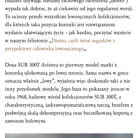
(tudzież używając bardziej fachowego określenia „destro”)
wypada tak dobrze, że aż ciekawiej od jego regularnej wersji.
To ucieszy przede wszystkim leworęcznych kolekcjonerów,
dla których taka pozycja koronki jest rozwiązaniem
wydanie ułatwiającym życie – jak bardzo, poczytać możecie
w naszym felietonie „
Destro, czyli świat zegarków z
perspektywy człowieka leworęcznego
„.
Doxa SUB 300T Aristera to pierwszy model marki z
koronką ulokowaną po lewej stronie. Sama nazwa w grece
oznacza właśnie „lewy”, wyjaśnia więc doskonale taki a nie
inny przydomek modelu. Jego baza to pokazany jeszcze w
roku 1968, kultowy wśród kolekcjonerów SUB 300T, z
charakterystyczną, jaskrawopomarańczową tarczą, bezelem z
podwójną skalą dekompresyjną oraz beczułkowatą kopertą z
zaworem helowym.