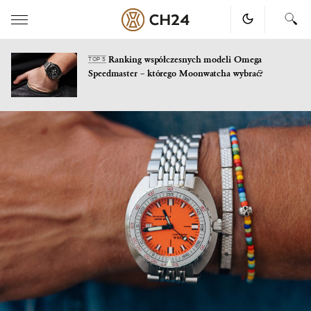
Ranking współczesnych modeli Omega
TOP 5
Speedmaster – którego Moonwatcha wybrać?
Skip
to
content