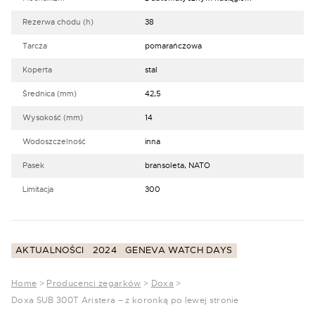
Rezerwa chodu (h)
38
Tarcza
pomarańczowa
Koperta
stal
Średnica (mm)
42,5
Wysokość (mm)
14
Wodoszczelność
inna
Pasek
bransoleta, NATO
Limitacja
300
AKTUALNOŚCI
2024
GENEVA WATCH DAYS
Home
>
Producenci zegarków
>
Doxa
>
Doxa SUB 300T Aristera – z koronką po lewej stronie