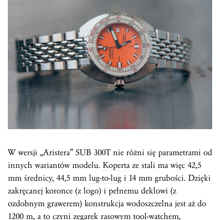
W wersji „Aristera” SUB 300T nie różni się parametrami od
innych wariantów modelu.
Koperta
ze stali ma więc 42,5
mm średnicy, 44,5 mm
lug-to-lug
i 14 mm grubości. Dzięki
zakręcanej koronce (z logo) i pełnemu deklowi (z
ozdobnym grawerem) konstrukcja wodoszczelna jest aż do
1200 m, a to czyni zegarek rasowym tool-watchem,