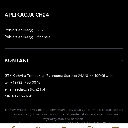
APLIKACJA CH24
Pobierz aplikację – iOS
Pobierz aplikację – Android
KONTAKT
GTK Kiełtyka Tomasz, ul. Zygmunta Starego 24A/8, 44-100 Gliwice.
tel. +48 (32) 750-08-16.
email: redakcja@ch24.pl
NIP: 631-189-87-10
Nazwy własne firm, produktów, instytucji, a także ich znaki towarowe są
własnością tychże firm, podobnie jak materiały graficzne i filmowe
wykorzystane w serwisie.
Wszystkie prawa zastrzeżone ©2009 - 2026 - CH24.PL ®