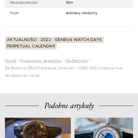
Wodoszczelność
30m
Pasek
skórzany, tekstylny
AKTUALNOŚCI
2022
GENEVA WATCH DAYS
PERPETUAL CALENDAR
Home
>
Producenci zegarków
>
De Bethune
>
De Bethune DB25 Perpetual Calendar – GWD 2022 [zdjęcia live,
dostępność, cena]
Podobne artykuły