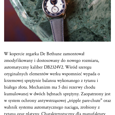
W kopercie zegarka De Bethune zamontował
zmodyfikowany i dostosowany do nowego rozmiaru,
automatyczny
kaliber
DB2324V2. Wśród szeregu
oryginalnych elementów werku wspomnieć wypada o
krzemowej sprężynie balansu wykonanego z tytanu i
białego złota. Mechanizm ma 5 dni rezerwy chodu
kumulowanej w dwóch bębnach sprężyny. Zaopatrzony jest
w system ochrony antywstrząsowej „tripple pare-chute” oraz
wahnik
systemu automatycznego naciągu, zrobiony z
tytanu oraz platyny. Charakterystyczny dla manufaktury