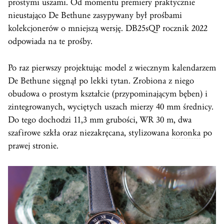
prostymi uszami. Od momentu premiery praktycznie
nieustająco De Bethune zasypywany był prośbami
kolekcjonerów o mniejszą wersję. DB25sQP rocznik 2022
odpowiada na te prośby.
Po raz pierwszy projektując model z wiecznym kalendarzem
De Bethune sięgnął po lekki tytan. Zrobiona z niego
obudowa o prostym kształcie (przypominającym bęben) i
zintegrowanych, wyciętych uszach mierzy 40 mm średnicy.
Do tego dochodzi 11,3 mm grubości, WR 30 m, dwa
szafirowe szkła oraz niezakręcana, stylizowana
koronka
po
prawej stronie.