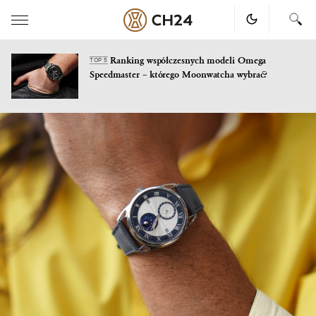
Ranking współczesnych modeli Omega
TOP 5
Speedmaster – którego Moonwatcha wybrać?
Skip
to
content