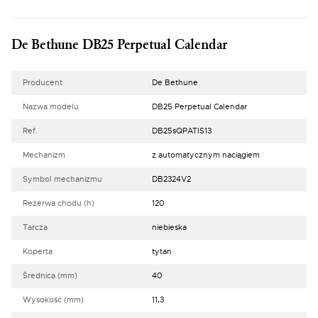
De Bethune DB25 Perpetual Calendar
Producent
De Bethune
Nazwa modelu
DB25 Perpetual Calendar
Ref.
DB25sQPATIS13
Mechanizm
z automatycznym naciągiem
Symbol mechanizmu
DB2324V2
Rezerwa chodu (h)
120
Tarcza
niebieska
Koperta
tytan
Średnica (mm)
40
Wysokość (mm)
11,3