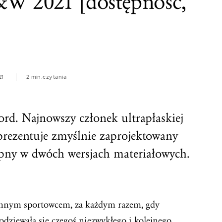
W 2021 [dostępność,
21
2 min.
czytania
ord. Najnowszy członek ultrapłaskiej
prezentuje zmyślnie zaprojektowany
ępny w dwóch wersjach materiałowych.
zynnym sportowcem, za każdym razem, gdy
odziewała się czegoś niezwykłego i kolejnego