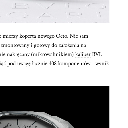
ie mierzy
koperta
nowego Octo. Nie sam
e zmontowany i gotowy do założenia na
znie nakręcany (mikrowahnikiem)
kaliber
BVL
ziąć pod uwagę łącznie 408 komponentów – wynik