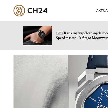
AKTUA
Ranking współczesnych mo
TOP 5
Speedmaster – którego Moonwatc
Skip
to
content