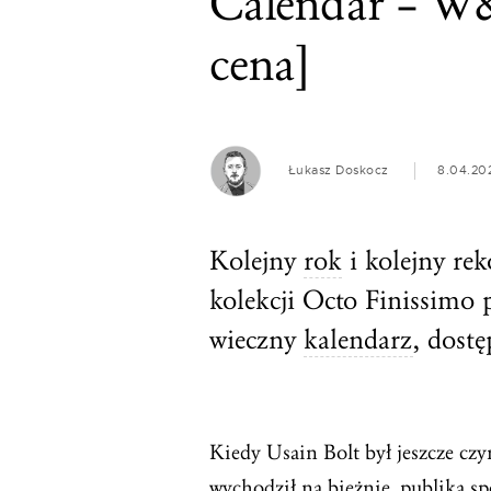
Calendar – W&
cena]
Łukasz Doskocz
8.04.20
Kolejny
rok
i kolejny rek
kolekcji Octo Finissimo 
wieczny
kalendarz
, dost
Kiedy Usain Bolt był jeszcze c
wychodził na bieżnię, publika sp