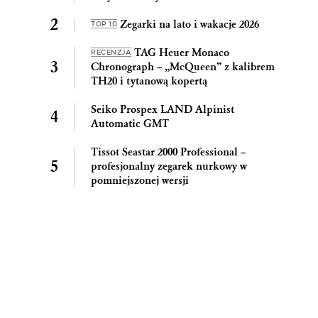
Zegarki na lato i wakacje 2026
TOP 10
TAG Heuer Monaco
RECENZJA
Chronograph – „McQueen” z kalibrem
TH20 i tytanową kopertą
Seiko Prospex LAND Alpinist
Automatic GMT
Tissot Seastar 2000 Professional –
profesjonalny zegarek nurkowy w
pomniejszonej wersji