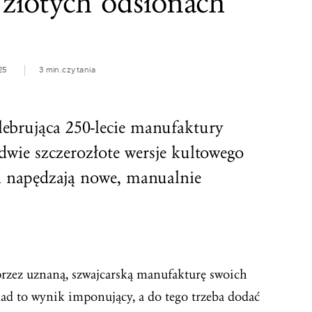
złotych odsłonach
25
3 min.
czytania
elebrująca 250-lecie manufaktury
 dwie szczerozłote wersje kultowego
 napędzają nowe, manualnie
 przez uznaną, szwajcarską manufakturę swoich
kad to wynik imponujący, a do tego trzeba dodać