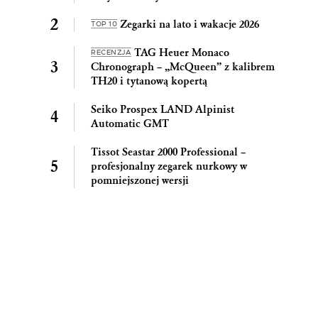
Zegarki na lato i wakacje 2026
TOP 10
TAG Heuer Monaco
RECENZJA
Chronograph – „McQueen” z kalibrem
TH20 i tytanową kopertą
Seiko Prospex LAND Alpinist
Automatic GMT
Tissot Seastar 2000 Professional –
profesjonalny zegarek nurkowy w
pomniejszonej wersji