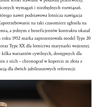
udolne kroki stawiane w podboju przestworzy,
yficznych wymagań i niezbędnych rozwiązań.
którego nawet podstawowa lotnicza nawigacja
Zapotrzebowanie na taki czasomierz zgłosiła na
mia, a jednym z beneficjentów kontraktu okazał
ch roku 1952 marka zaprezentowała model Type 20
raz Type XX dla lotnictwa marynarki wojennej.
że kilka wariantów cywilnych, dostępnych dla
en z nich –
chronograf
w kopercie ze złota z
racją dla dwóch jubileuszowych referencji.