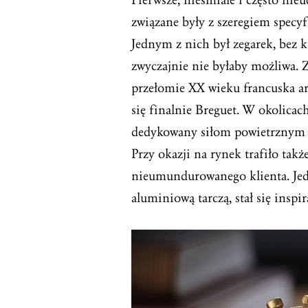
Pierwsze, nieśmiałe i często nie
związane były z szeregiem spec
Jednym z nich był zegarek, bez 
zwyczajnie nie byłaby możliwa. 
przełomie XX wieku francuska ar
się finalnie Breguet. W okolica
dedykowany siłom powietrznym o
Przy okazji na rynek trafiło tak
nieumundurowanego klienta. Jed
aluminiową tarczą, stał się inspi