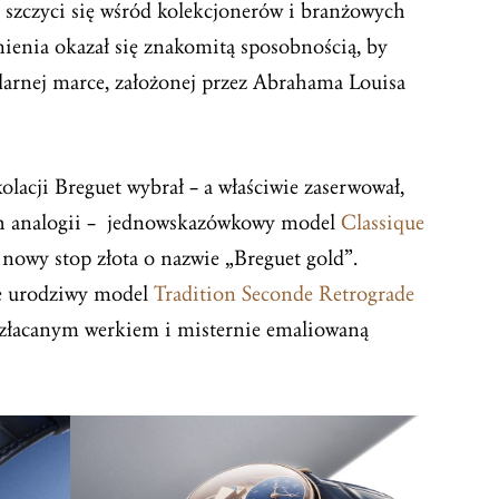
t szczyci się wśród kolekcjonerów i branżowych
tnienia okazał się znakomitą sposobnością, by
arnej marce, założonej przez Abrahama Louisa
lacji Breguet wybrał – a właściwie zaserwował,
ch analogii – jednowskazówkowy model
Classique
nowy stop złota o nazwie „Breguet gold”.
ce urodziwy model
Tradition Seconde Retrograde
pozłacanym werkiem i misternie emaliowaną