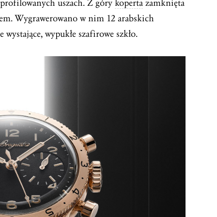
profilowanych uszach. Z góry
koperta
zamknięta
elem. Wygrawerowano w nim 12 arabskich
 wystające, wypukłe szafirowe szkło.