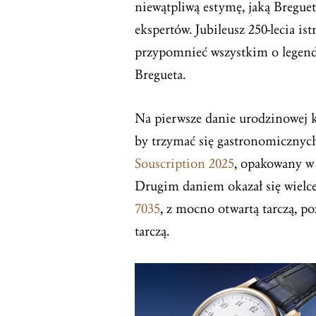
niewątpliwą estymę, jaką Bregue
ekspertów. Jubileusz 250-lecia is
przypomnieć wszystkim o legend
Bregueta.
Na pierwsze danie urodzinowej ko
by trzymać się gastronomiczny
Souscription 2025
, opakowany w 
Drugim daniem okazał się wiel
7035
, z mocno otwartą tarczą, 
tarczą.