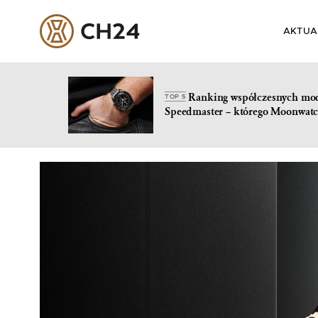
AKTUA
Ranking współczesnych mo
TOP 5
Speedmaster – którego Moonwatc
Skip
to
content