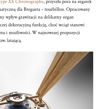
Type XX Chronographe
, przyszła pora na zegarek
matyczną dla Bregueta –
tourbillon
. Opracowany
ny wpływ grawitacji na delikatny organ
aczej dekoracyjną funkcję, choć wciąż stanowi
tu i możliwości. W najnowszej propozycji
w. latającą.