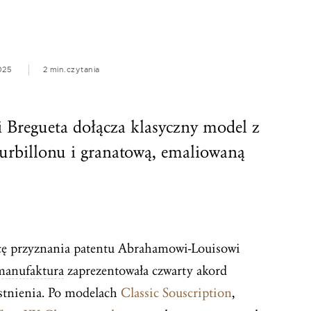
025
2 min.
czytania
i Bregueta dołącza klasyczny model z
ourbillonu i granatową, emaliowaną
icę przyznania patentu Abrahamowi-Louisowi
manufaktura
zaprezentowała czwarty akord
istnienia. Po modelach
Classic Souscription
,