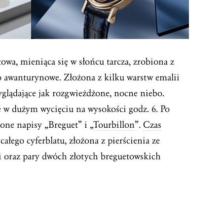
towa, mieniąca się w słońcu tarcza, zrobiona z
ło awanturynowe. Złożona z kilku warstw emalii
yglądające jak rozgwieżdżone, nocne niebo.
 w dużym wycięciu na wysokości godz. 6. Po
one napisy „Breguet” i „
Tourbillon
”.
Czas
całego cyferblatu, złożona z pierścienia ze
 oraz pary dwóch złotych breguetowskich