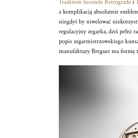
Tradition Seconde Retrograde
i
z komplikacją absolutnie emble
niegdyś by niwelować niekorzyst
regulacyjny zegarka, dziś pełni r
popis zegarmistrzowskiego kunsz
manufaktury Breguet ma formę tz