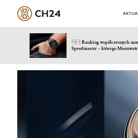
AKTUA
Ranking współczesnych mo
TOP 5
Speedmaster – którego Moonwatc
Skip
to
content