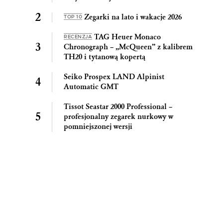
Zegarki na lato i wakacje 2026
TOP 10
TAG Heuer Monaco
RECENZJA
Chronograph – „McQueen” z kalibrem
TH20 i tytanową kopertą
Seiko Prospex LAND Alpinist
Automatic GMT
Tissot Seastar 2000 Professional –
profesjonalny zegarek nurkowy w
pomniejszonej wersji