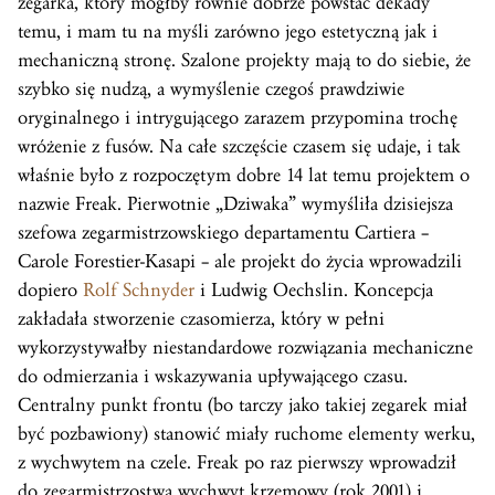
zegarka, który mógłby równie dobrze powstać dekady
temu, i mam tu na myśli zarówno jego estetyczną jak i
mechaniczną stronę. Szalone projekty mają to do siebie, że
szybko się nudzą, a wymyślenie czegoś prawdziwie
oryginalnego i intrygującego zarazem przypomina trochę
wróżenie z fusów. Na całe szczęście czasem się udaje, i tak
właśnie było z rozpoczętym dobre 14 lat temu projektem o
nazwie Freak. Pierwotnie „Dziwaka” wymyśliła dzisiejsza
szefowa zegarmistrzowskiego departamentu Cartiera –
Carole Forestier-Kasapi – ale projekt do życia wprowadzili
dopiero
Rolf Schnyder
i Ludwig Oechslin. Koncepcja
zakładała stworzenie czasomierza, który w pełni
wykorzystywałby niestandardowe rozwiązania mechaniczne
do odmierzania i wskazywania upływającego czasu.
Centralny punkt frontu (bo tarczy jako takiej zegarek miał
być pozbawiony) stanowić miały ruchome elementy werku,
z wychwytem na czele. Freak po raz pierwszy wprowadził
do zegarmistrzostwa
wychwyt
krzemowy (
rok
2001) i