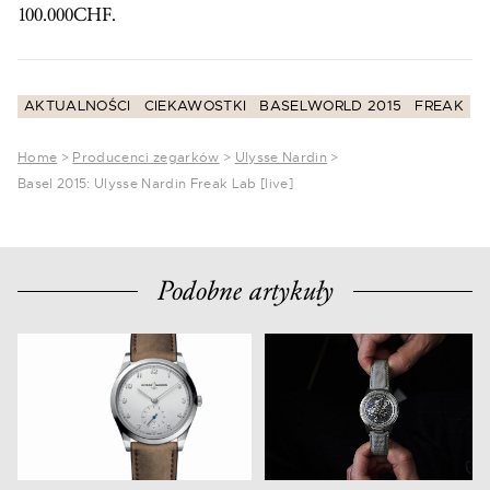
100.000CHF.
AKTUALNOŚCI
CIEKAWOSTKI
BASELWORLD 2015
FREAK
Home
>
Producenci zegarków
>
Ulysse Nardin
>
Basel 2015: Ulysse Nardin Freak Lab [live]
Podobne artykuły