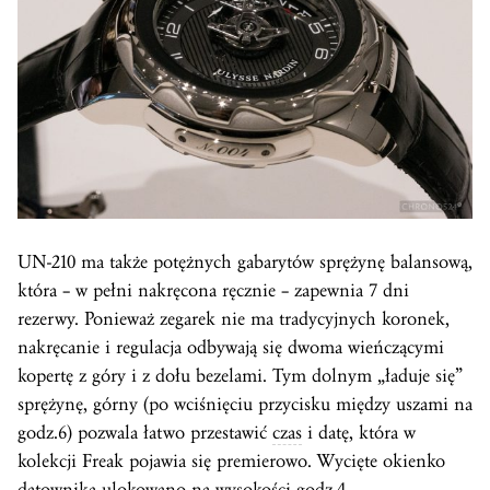
UN-210 ma także potężnych gabarytów sprężynę balansową,
która – w pełni nakręcona ręcznie – zapewnia 7 dni
rezerwy. Ponieważ zegarek nie ma tradycyjnych koronek,
nakręcanie i regulacja odbywają się dwoma wieńczącymi
kopertę z góry i z dołu bezelami. Tym dolnym „ładuje się”
sprężynę, górny (po wciśnięciu przycisku między uszami na
godz.6) pozwala łatwo przestawić
czas
i datę, która w
kolekcji Freak pojawia się premierowo. Wycięte okienko
datownika ulokowano na wysokości godz.4.