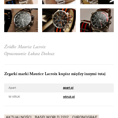
Źródło: Maurice Lacroix
Opracowanie: Łukasz Doskocz
Zegarki marki Maurice Lacroix kupisz między innymi tutaj
Apart
apart.pl
W.KRUK
wkruk.pl
AKTUALNOŚCI
BASELWORLD 2012
CHRONOGRAF