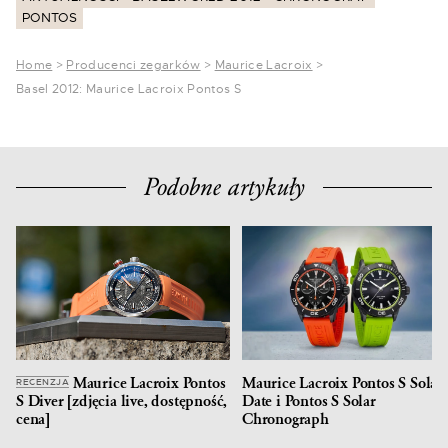
PONTOS
Home
>
Producenci zegarków
>
Maurice Lacroix
>
Basel 2012: Maurice Lacroix Pontos S
Podobne artykuły
Maurice Lacroix Pontos
Maurice Lacroix Pontos S Solar
RECENZJA
S Diver [zdjęcia live, dostępność,
Date i Pontos S Solar
cena]
Chronograph