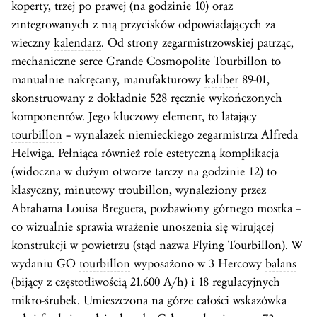
koperty, trzej po prawej (na godzinie 10) oraz
zintegrowanych z nią przycisków odpowiadających za
wieczny
kalendarz
. Od strony zegarmistrzowskiej patrząc,
mechaniczne serce Grande Cosmopolite
Tourbillon
to
manualnie nakręcany, manufakturowy
kaliber
89-01,
skonstruowany z dokładnie 528 ręcznie wykończonych
komponentów. Jego kluczowy element, to latający
tourbillon
– wynalazek niemieckiego zegarmistrza Alfreda
Helwiga. Pełniąca również role estetyczną komplikacja
(widoczna w dużym otworze tarczy na godzinie 12) to
klasyczny, minutowy troubillon, wynaleziony przez
Abrahama Louisa Bregueta, pozbawiony górnego mostka –
co wizualnie sprawia wrażenie unoszenia się wirującej
konstrukcji w powietrzu (stąd nazwa Flying
Tourbillon
). W
wydaniu GO
tourbillon
wyposażono w 3 Hercowy
balans
(bijący z częstotliwością 21.600 A/h) i 18 regulacyjnych
mikro-śrubek. Umieszczona na górze całości wskazówka