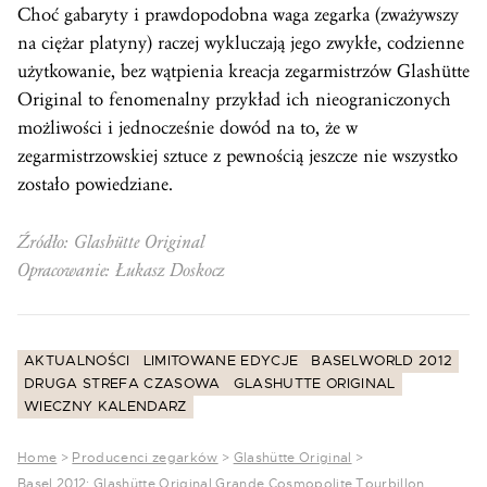
Choć gabaryty i prawdopodobna waga zegarka (zważywszy
na ciężar platyny) raczej wykluczają jego zwykłe, codzienne
użytkowanie, bez wątpienia kreacja zegarmistrzów Glashütte
Original to fenomenalny przykład ich nieograniczonych
możliwości i jednocześnie dowód na to, że w
zegarmistrzowskiej sztuce z pewnością jeszcze nie wszystko
zostało powiedziane.
Źródło: Glashütte Original
Opracowanie: Łukasz Doskocz
AKTUALNOŚCI
LIMITOWANE EDYCJE
BASELWORLD 2012
DRUGA STREFA CZASOWA
GLASHUTTE ORIGINAL
WIECZNY KALENDARZ
Home
>
Producenci zegarków
>
Glashütte Original
>
Basel 2012: Glashütte Original Grande Cosmopolite Tourbillon