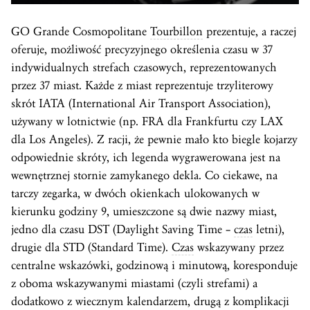
GO Grande Cosmopolitane
Tourbillon
prezentuje, a raczej
oferuje, możliwość precyzyjnego określenia czasu w 37
indywidualnych strefach czasowych, reprezentowanych
przez 37 miast. Każde z miast reprezentuje trzyliterowy
skrót IATA (International Air Transport Association),
używany w lotnictwie (np. FRA dla Frankfurtu czy LAX
dla Los Angeles). Z racji, że pewnie mało kto biegle kojarzy
odpowiednie skróty, ich legenda wygrawerowana jest na
wewnętrznej stornie zamykanego dekla. Co ciekawe, na
tarczy zegarka, w dwóch okienkach ulokowanych w
kierunku godziny 9, umieszczone są dwie nazwy miast,
jedno dla czasu DST (Daylight Saving Time –
czas
letni),
drugie dla STD (Standard Time).
Czas
wskazywany przez
centralne wskazówki, godzinową i minutową, koresponduje
z oboma wskazywanymi miastami (czyli strefami) a
dodatkowo z wiecznym kalendarzem, drugą z komplikacji