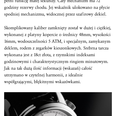
pełni funkcję małej sekundy. Cały mechanizm ma 72
godziny rezerwy chodu. Jej wskaźnik ulokowano na płycie
spodniej mechanizmu, widocznej przez szafirowy
dekiel
.
Skomplikowany
kaliber
zamknięty został w dużej i ciężkiej,
wykonanej z platyny kopercie o średnicy 48mm, wysokości
16mm, wodoszczelności 5 ATM, i specjalnym, zamykanym
deklem, rodem z zegarków kieszonkowych. Srebrna tarcza
wykonana jest z 18ct złota, z rzymskimi indeksami
godzinowymi i charakterystycznym ringiem minutowym.
Jak na tak dużą ilość informacji (wskazań) całość
utrzymano w czytelnej harmonii, z idealnie
współgrającymi, błękitnymi wskazówkami.