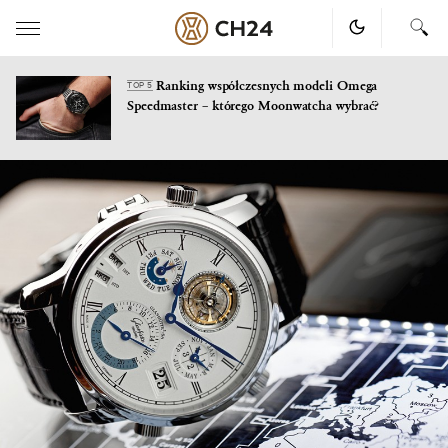
Ranking współczesnych modeli Omega
TOP 5
Speedmaster – którego Moonwatcha wybrać?
Skip
to
content