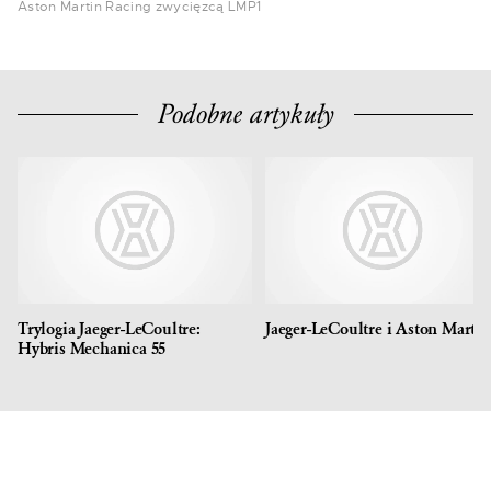
Aston Martin Racing zwycięzcą LMP1
Podobne artykuły
Trylogia Jaeger-LeCoultre:
Jaeger-LeCoultre i Aston Martin
Hybris Mechanica 55