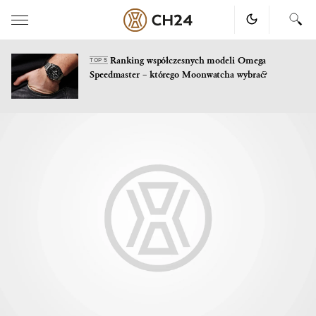
Ranking współczesnych modeli Omega
TOP 5
Speedmaster – którego Moonwatcha wybrać?
Skip
to
content