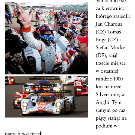
Samochód 007,
za kierownicą
którego zasiedli:
Jan Charouz
(CZ) Tomáš
Enge (CZ) i
Stefan Mücke
(DE), zajął
trzecie miejsce
w ostatniej
rundzie 1000
km na torze
Silverstone, w
Anglii. Tym
samym po raz
piąty stanął na
podium w
piątych wyścigach.