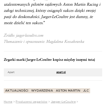
utalentowanych pilotów rajdowych Aston Martin Racing i
załogi technicznej, którzy osiągnęli sukces dzięki swojej
pasji do doskonałości. Jaeger-LeCoultre jest dumny, że
może dzielić ten sukces
.”
Źródło: jaeger-lecoultre.com
Tłumaczenie i opracowanie: Magdalena Kossakowska
Zegarki marki Jaeger-LeCoultre kupisz między innymi tutaj
Apart
apart.pl
AKTUALNOŚCI
WYDARZENIA
ASTON MARTIN
JLC
Home
>
Producenci zegarków
>
Jaeger-LeCoultre
>