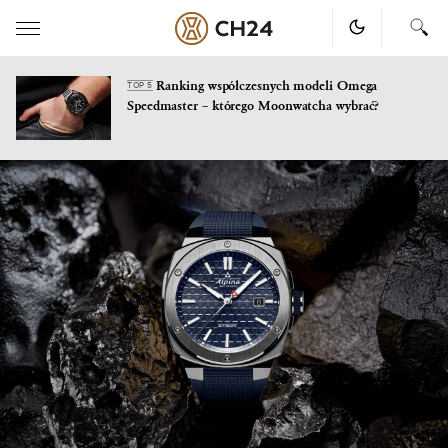
Ranking współczesnych modeli Omega
TOP 5
Speedmaster – którego Moonwatcha wybrać?
Skip
to
content