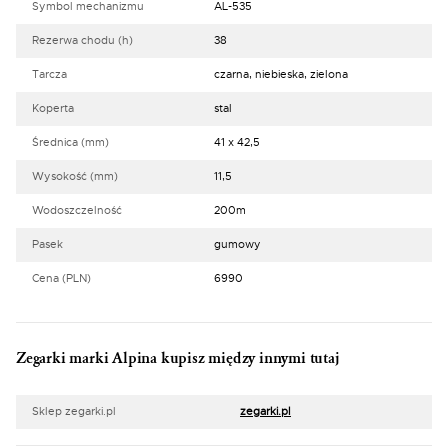
Symbol mechanizmu
AL-535
Rezerwa chodu (h)
38
Tarcza
czarna, niebieska, zielona
Koperta
stal
Średnica (mm)
41 x 42,5
Wysokość (mm)
11,5
Wodoszczelność
200m
Pasek
gumowy
Cena (PLN)
6990
Zegarki marki Alpina kupisz między innymi tutaj
Sklep zegarki.pl
zegarki.pl