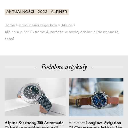
AKTUALNOŚCI
2022
ALPINER
Home
>
Producenci zegarków
>
Alpina
>
Alpina Alpiner Extreme Automatic w nowej odsłonie [dostępność,
cena]
Podobne artykuły
Alpina Seastrong 300 Automatic
Longines Avigation
HANDS-ON