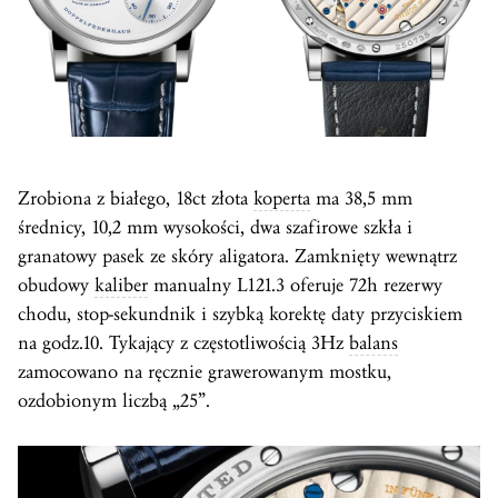
Zrobiona z białego, 18ct złota
koperta
ma 38,5 mm
średnicy, 10,2 mm wysokości, dwa szafirowe szkła i
granatowy pasek ze skóry aligatora. Zamknięty wewnątrz
obudowy
kaliber
manualny L121.3 oferuje 72h rezerwy
chodu, stop-sekundnik i szybką korektę daty przyciskiem
na godz.10. Tykający z częstotliwością 3Hz
balans
zamocowano na ręcznie grawerowanym mostku,
ozdobionym liczbą „25”.