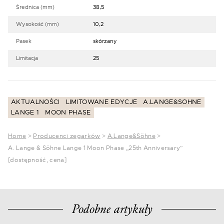
Średnica (mm)
38,5
Wysokość (mm)
10,2
Pasek
skórzany
Limitacja
25
AKTUALNOŚCI
LIMITOWANE EDYCJE
A.LANGE&SOHNE
LANGE 1
MOON PHASE
Home
>
Producenci zegarków
>
A.Lange&Söhne
>
A. Lange & Söhne Lange 1 Moon Phase „25th Anniversary”
[dostępność, cena]
Podobne artykuły