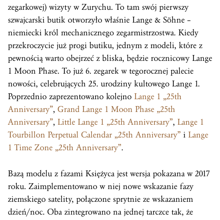
zegarkowej) wizyty w Zurychu. To tam swój pierwszy
szwajcarski butik otworzyło właśnie Lange & Söhne –
niemiecki król mechanicznego zegarmistrzostwa. Kiedy
przekroczycie już progi butiku, jednym z modeli, które z
pewnością warto obejrzeć z bliska, będzie rocznicowy Lange
1 Moon Phase. To już 6. zegarek w tegorocznej palecie
nowości, celebrujących 25. urodziny kultowego Lange 1.
Poprzednio zaprezentowano kolejno
Lange 1 „25th
Anniversary”
,
Grand Lange 1 Moon Phase „25th
Anniversary”
,
Little Lange 1 „25th Anniversary”
,
Lange 1
Tourbillon Perpetual Calendar „25th Anniversary”
i
Lange
1 Time Zone „25th Anniversary”
.
Bazą modelu z fazami Księżyca jest wersja pokazana w 2017
roku. Zaimplementowano w niej nowe wskazanie fazy
ziemskiego satelity, połączone sprytnie ze wskazaniem
dzień/noc. Oba zintegrowano na jednej tarczce tak, że