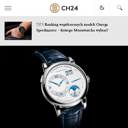
Ranking współczesnych modeli Omega
TOP 5
Speedmaster – którego Moonwatcha wybrać?
Skip
to
content