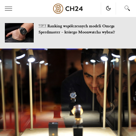
Ranking współczesnych modeli Omega
TOP 5
Speedmaster – którego Moonwatcha wybrać?
Skip
to
content