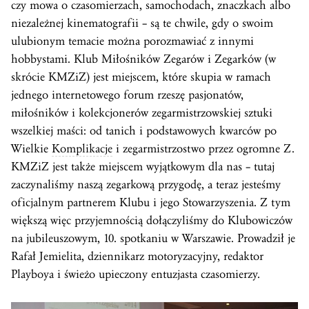
czy mowa o czasomierzach, samochodach, znaczkach albo
niezależnej kinematografii – są te chwile, gdy o swoim
ulubionym temacie można porozmawiać z innymi
hobbystami. Klub Miłośników Zegarów i Zegarków (w
skrócie KMZiZ) jest miejscem, które skupia w ramach
jednego internetowego forum rzeszę pasjonatów,
miłośników i kolekcjonerów zegarmistrzowskiej sztuki
wszelkiej maści: od tanich i podstawowych kwarców po
Wielkie
Komplikacje
i zegarmistrzostwo przez ogromne Z.
KMZiZ jest także miejscem wyjątkowym dla nas – tutaj
zaczynaliśmy naszą zegarkową przygodę, a teraz jesteśmy
oficjalnym partnerem Klubu i jego Stowarzyszenia. Z tym
większą więc przyjemnością dołączyliśmy do Klubowiczów
na jubileuszowym, 10. spotkaniu w Warszawie. Prowadził je
Rafał Jemielita, dziennikarz motoryzacyjny, redaktor
Playboya i świeżo upieczony entuzjasta czasomierzy.