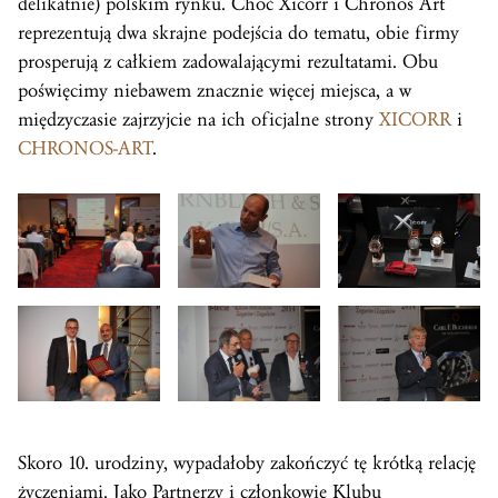
delikatnie) polskim rynku. Choć Xicorr i Chronos Art
reprezentują dwa skrajne podejścia do tematu, obie firmy
prosperują z całkiem zadowalającymi rezultatami. Obu
poświęcimy niebawem znacznie więcej miejsca, a w
międzyczasie zajrzyjcie na ich oficjalne strony
XICORR
i
CHRONOS-ART
.
Skoro 10. urodziny, wypadałoby zakończyć tę krótką relację
życzeniami. Jako Partnerzy i członkowie Klubu