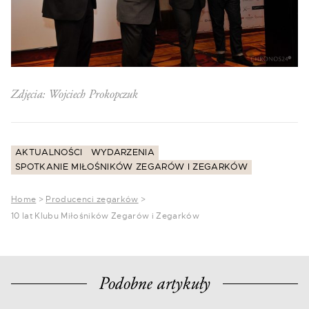
Zdjęcia: Wojciech Prokopczuk
AKTUALNOŚCI
WYDARZENIA
SPOTKANIE MIŁOŚNIKÓW ZEGARÓW I ZEGARKÓW
Home
>
Producenci zegarków
>
10 lat Klubu Miłośników Zegarów i Zegarków
Podobne artykuły