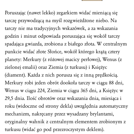
Poruszając (nawet lekko) zegarkiem widać mieniącą się
tarczę przywodzącą na myśl rozgwieżdżone niebo. Na
tarczy nie ma tradycyjnych wskazówek, a za wskazania
godzin i minut odpowiada poruszająca się wokół tarczy
spadająca gwiazda, zrobiona z białego złota. W centralnym
punkcie widać złote Słońce, wokół którego krążą cztery
planety: Merkury (z różowej macicy perłowej), Wenus (z
zielonej emalii) oraz Ziemia (z turkusu) i Księżyc
(diament). Każda z nich porusza się z inną prędkością.
Merkury robi jeden obrót dookoła tarczy w ciągu 88 dni,
Wenus w ciągu 224, Ziemia w ciągu 365 dni, a Księżyc w
29,5 dnia. Ilość obrotów oraz wskazania dnia, miesiąca i
roku (widoczne od strony dekla) uwzględnia automatyczny
mechanizm, nakręcany przez wysadzany brylantami,
oryginalny
wahnik
z centralnym elementem zrobionym z
turkusu (widać go pod przezroczystym deklem).