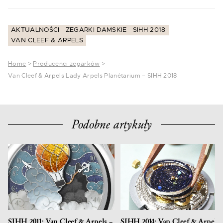
AKTUALNOŚCI
ZEGARKI DAMSKIE
SIHH 2018
VAN CLEEF & ARPELS
Home
>
Producenci zegarków
>
Van Cleef & Arpels Lady Arpels Planétarium – SIHH 2018
Podobne artykuły
SIHH 2011: Van Cleef & Arpels –
SIHH 2014: Van Cleef & Arpels