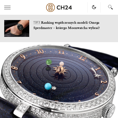
Ranking współczesnych modeli Omega
TOP 5
Speedmaster – którego Moonwatcha wybrać?
Skip
to
content