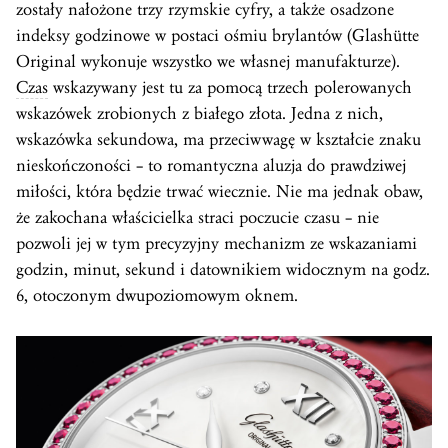
zostały nałożone trzy rzymskie cyfry, a także osadzone
indeksy godzinowe w postaci ośmiu brylantów (Glashütte
Original wykonuje wszystko we własnej manufakturze).
Czas
wskazywany jest tu za pomocą trzech polerowanych
wskazówek zrobionych z białego złota. Jedna z nich,
wskazówka sekundowa, ma przeciwwagę w kształcie znaku
nieskończoności – to romantyczna aluzja do prawdziwej
miłości, która będzie trwać wiecznie. Nie ma jednak obaw,
że zakochana właścicielka straci poczucie czasu – nie
pozwoli jej w tym precyzyjny mechanizm ze wskazaniami
godzin, minut, sekund i datownikiem widocznym na godz.
6, otoczonym dwupoziomowym oknem.