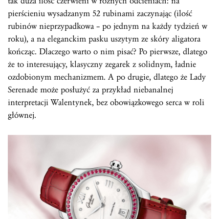
tak duża ilość czerwieni w różnych odcieniach: na
pierścieniu wysadzanym 52 rubinami zaczynając (ilość
rubinów nieprzypadkowa – po jednym na każdy tydzień w
roku), a na eleganckim pasku uszytym ze skóry aligatora
kończąc. Dlaczego warto o nim pisać? Po pierwsze, dlatego
że to interesujący, klasyczny zegarek z solidnym, ładnie
ozdobionym mechanizmem. A po drugie, dlatego że Lady
Serenade może posłużyć za przykład niebanalnej
interpretacji Walentynek, bez obowiązkowego serca w roli
głównej.