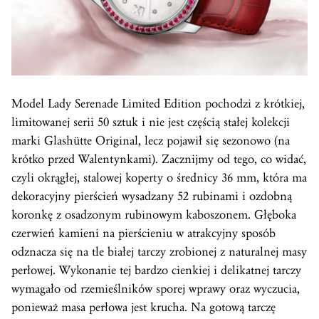
Model Lady Serenade Limited Edition pochodzi z krótkiej,
limitowanej serii 50 sztuk i nie jest częścią stałej kolekcji
marki Glashütte Original, lecz pojawił się sezonowo (na
krótko przed Walentynkami). Zacznijmy od tego, co widać,
czyli okrągłej, stalowej koperty o średnicy 36 mm, która ma
dekoracyjny pierścień wysadzany 52 rubinami i ozdobną
koronkę z osadzonym rubinowym kaboszonem. Głęboka
czerwień kamieni na pierścieniu w atrakcyjny sposób
odznacza się na tle białej tarczy zrobionej z naturalnej masy
perłowej. Wykonanie tej bardzo cienkiej i delikatnej tarczy
wymagało od rzemieślników sporej wprawy oraz wyczucia,
ponieważ masa perłowa jest krucha. Na gotową tarczę