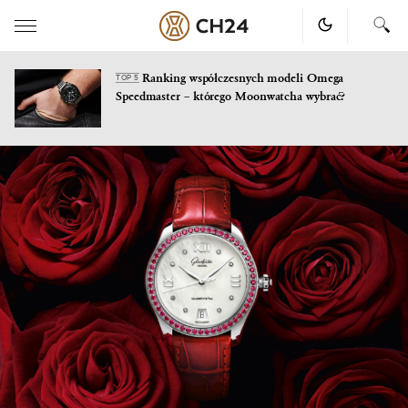
Ranking współczesnych modeli Omega
TOP 5
Speedmaster – którego Moonwatcha wybrać?
Skip
to
content