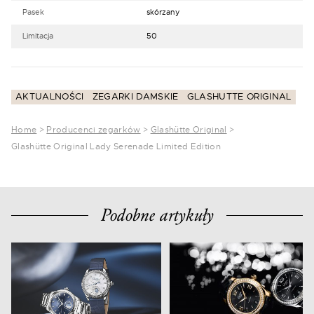
Pasek
skórzany
Limitacja
50
AKTUALNOŚCI
ZEGARKI DAMSKIE
GLASHUTTE ORIGINAL
Home
>
Producenci zegarków
>
Glashütte Original
>
Glashütte Original Lady Serenade Limited Edition
Podobne artykuły