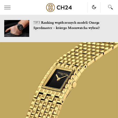
Ranking współczesnych modeli Omega
TOP 5
Speedmaster – którego Moonwatcha wybrać?
Skip
to
content