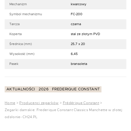
Mechanizm
kwarcowy
Symbol mechanizmu
FC-200
Tarcza
czarna
Koperta
stal ze złotym PVD
Średnica (mm)
25,7 x 20
Wysokość (mm)
6,45
Pasek
bransoleta
AKTUALNOŚCI
2026
FREDERIQUE CONSTANT
Home
>
Producenci zegarków
>
Frédérique Constant
>
Zegarki damskie: Frederique Constant Classics Manchette w złotej
odsłonie- CH24.PL