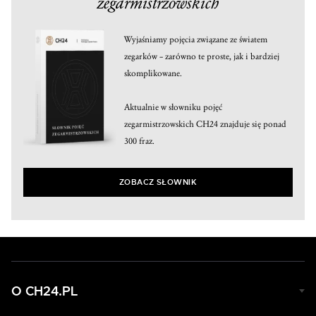
zegarmistrzowskich
Wyjaśniamy pojęcia związane ze światem
zegarków – zarówno te proste, jak i bardziej
skomplikowane.
Aktualnie w słowniku pojęć
zegarmistrzowskich CH24 znajduje się ponad
300 fraz.
ZOBACZ SŁOWNIK
O CH24.PL