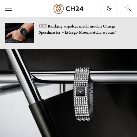
Ranking współczesnych modeli Omega
TOP 5
Speedmaster – którego Moonwatcha wybrać?
Skip
to
content