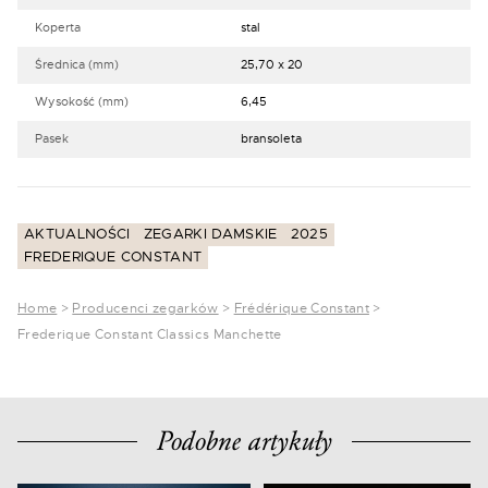
Koperta
stal
Średnica (mm)
25,70 x 20
Wysokość (mm)
6,45
Pasek
bransoleta
AKTUALNOŚCI
ZEGARKI DAMSKIE
2025
FREDERIQUE CONSTANT
Home
>
Producenci zegarków
>
Frédérique Constant
>
Frederique Constant Classics Manchette
Podobne artykuły