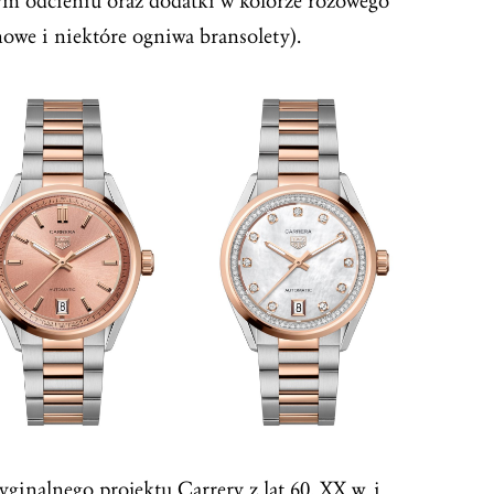
ym odcieniu oraz dodatki w kolorze różowego
nowe i niektóre ogniwa bransolety).
inalnego projektu Carrery z lat 60. XX w. i