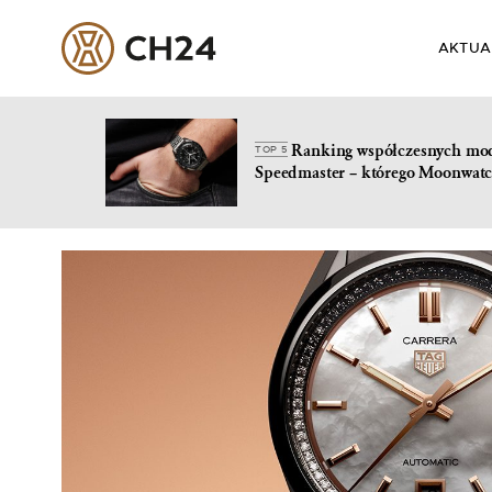
AKTUA
Ranking współczesnych mo
TOP 5
Speedmaster – którego Moonwatc
Skip
to
content