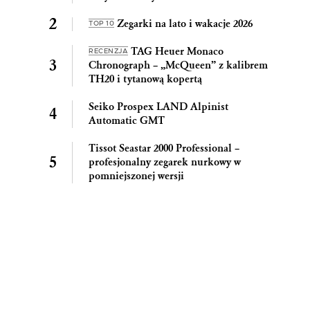
Zegarki na lato i wakacje 2026
TOP 10
TAG Heuer Monaco
RECENZJA
Chronograph – „McQueen” z kalibrem
TH20 i tytanową kopertą
Seiko Prospex LAND Alpinist
Automatic GMT
Tissot Seastar 2000 Professional –
profesjonalny zegarek nurkowy w
pomniejszonej wersji