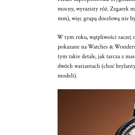
mocny, wyrazisty róż. Zegarek m
mm), więc grupą docelową nie by
W tym roku, wątpliwości raczej n
pokazane na Watches & Wonders 
tym takie detale, jak tarcza z ma
dwóch wariantach (choć brylant
modeli).