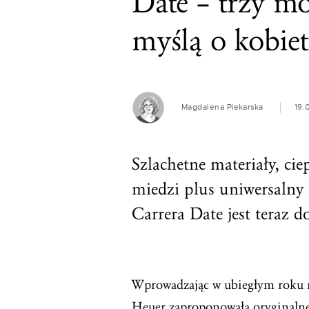
Date – trzy m
myślą o kobie
Magdalena Piekarska
19.
Szlachetne materiały, cie
miedzi plus uniwersalny
Carrera Date jest teraz d
Wprowadzając w ubiegłym roku 
Heuer zaproponowała oryginalne o