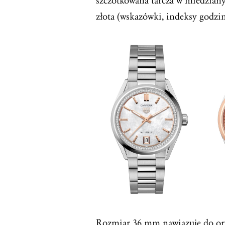
szczotkowana tarcza w miedzian
złota (wskazówki, indeksy godzi
Rozmiar 36 mm nawiązuje do oryg