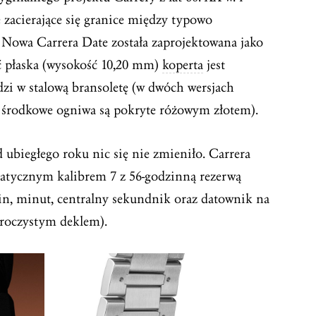
e zacierające się granice między typowo
owa Carrera Date została zaprojektowana jako
yć płaska (wysokość 10,20 mm)
koperta
jest
zi w stalową bransoletę (w dwóch wersjach
re środkowe ogniwa są pokryte różowym złotem).
 ubiegłego roku nic się nie zmieniło. Carrera
matycznym kalibrem 7 z 56-godzinną rezerwą
in, minut, centralny sekundnik oraz datownik na
ezroczystym deklem).