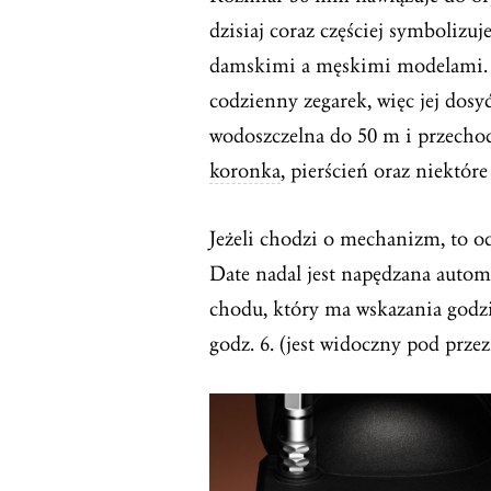
dzisiaj coraz częściej symbolizuj
damskimi a męskimi modelami. N
codzienny zegarek, więc jej dos
wodoszczelna do 50 m i przechod
koronka
, pierścień oraz niektó
Jeżeli chodzi o mechanizm, to od
Date nadal jest napędzana auto
chodu, który ma wskazania godz
godz. 6. (jest widoczny pod prz