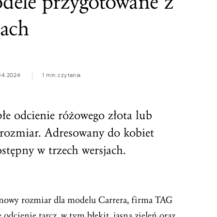
odele przygotowane z
tach
04.2024
1 min.
czytania
płe odcienie różowego złota lub
 rozmiar. Adresowany do kobiet
ostępny w trzech wersjach.
nowy rozmiar dla modelu Carrera, firma TAG
dcienie tarcz, w tym błękit, jasną zieleń oraz