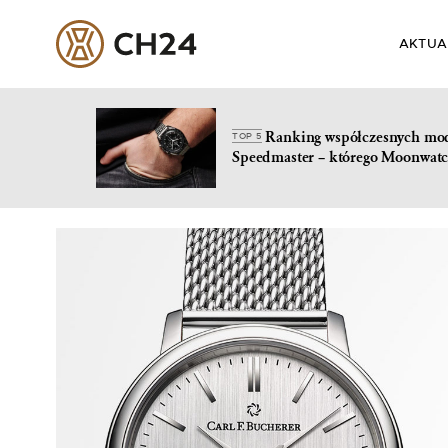
AKTUA
Ranking współczesnych mo
TOP 5
Speedmaster – którego Moonwatc
Skip
to
content