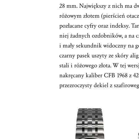
28 mm. Największy z nich ma dwu
różowym złotem (pierścień otacza
pozłacane cyfry oraz indeksy. Ta
niej żadnych ozdobników, a na c
i mały sekundnik widoczny na go
czarny pasek uszyty ze skóry ali
stali i różowego złota. W tej wer
nakręcany
kaliber
CFB 1968 z 42
przezroczysty
dekiel
z szafiroweg