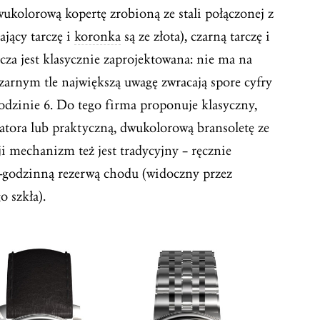
kolorową kopertę zrobioną ze stali połączonej z
jący tarczę i
koronka
są ze złota), czarną tarczę i
rcza jest klasycznie zaprojektowana: nie ma na
zarnym tle największą uwagę zwracają spore cyfry
dzinie 6. Do tego firma proponuje klasyczny,
gatora lub praktyczną, dwukolorową bransoletę ze
sji mechanizm też jest tradycyjny – ręcznie
-godzinną rezerwą chodu (widoczny przez
o szkła).