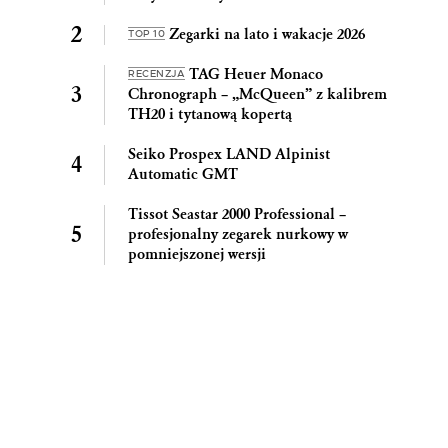
Zegarki na lato i wakacje 2026
TOP 10
TAG Heuer Monaco
RECENZJA
Chronograph – „McQueen” z kalibrem
TH20 i tytanową kopertą
Seiko Prospex LAND Alpinist
Automatic GMT
Tissot Seastar 2000 Professional –
profesjonalny zegarek nurkowy w
pomniejszonej wersji