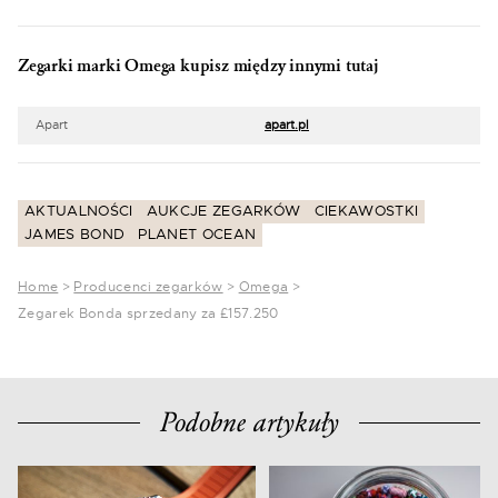
Zegarki marki Omega kupisz między innymi tutaj
Apart
apart.pl
AKTUALNOŚCI
AUKCJE ZEGARKÓW
CIEKAWOSTKI
JAMES BOND
PLANET OCEAN
Home
>
Producenci zegarków
>
Omega
>
Zegarek Bonda sprzedany za £157.250
Podobne artykuły