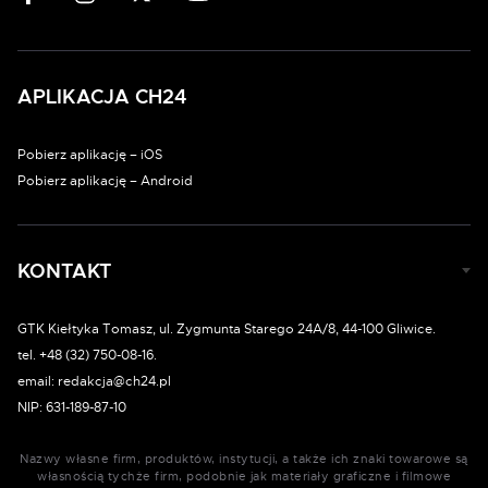
APLIKACJA CH24
Pobierz aplikację – iOS
Pobierz aplikację – Android
KONTAKT
GTK Kiełtyka Tomasz, ul. Zygmunta Starego 24A/8, 44-100 Gliwice.
tel. +48 (32) 750-08-16.
email: redakcja@ch24.pl
NIP: 631-189-87-10
Nazwy własne firm, produktów, instytucji, a także ich znaki towarowe są
własnością tychże firm, podobnie jak materiały graficzne i filmowe