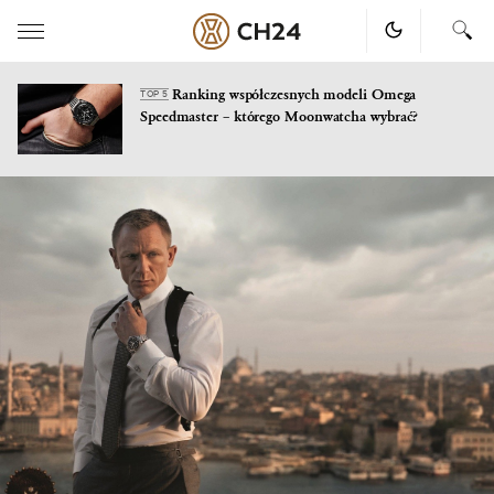
Ranking współczesnych modeli Omega
TOP 5
Speedmaster – którego Moonwatcha wybrać?
Skip
to
content