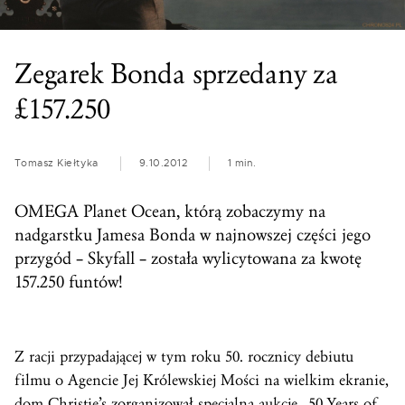
Zegarek Bonda sprzedany za
£157.250
Tomasz Kiełtyka
9.10.2012
1 min.
OMEGA Planet Ocean, którą zobaczymy na
nadgarstku Jamesa Bonda w najnowszej części jego
przygód – Skyfall – została wylicytowana za kwotę
157.250 funtów!
Z racji przypadającej w tym roku 50. rocznicy debiutu
filmu o Agencie Jej Królewskiej Mości na wielkim ekranie,
dom Christie’s zorganizował specjalną aukcję „50 Years of