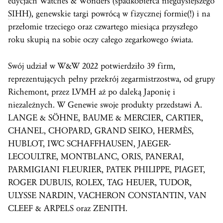
edycjach Watches & Wonders (spadkobierca niegdysiejszego
SIHH
), genewskie targi powrócą w fizycznej formie(!) i na
przełomie trzeciego oraz czwartego miesiąca przyszłego
roku skupią na sobie oczy całego zegarkowego świata.
Swój udział w W&W 2022 potwierdziło 39 firm,
reprezentujących pełny przekrój zegarmistrzostwa, od grupy
Richemont, przez LVMH aż po daleką Japonię i
niezależnych. W Genewie swoje produkty przedstawi A.
LANGE & SÖHNE, BAUME & MERCIER, CARTIER,
CHANEL, CHOPARD, GRAND SEIKO, HERMÈS,
HUBLOT, IWC SCHAFFHAUSEN, JAEGER-
LECOULTRE, MONTBLANC, ORIS, PANERAI,
PARMIGIANI FLEURIER, PATEK PHILIPPE, PIAGET,
ROGER DUBUIS, ROLEX, TAG HEUER, TUDOR,
ULYSSE NARDIN, VACHERON CONSTANTIN, VAN
CLEEF & ARPELS oraz ZENITH.