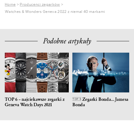
Home
>
Producenci zegarków
>
Watches & Wonders Geneva 2022 z niemal 40 markami
Podobne artykuły
TOP 6 – najciekawsze zegarki z
Zegarki Bonda… Jamesa
TOP 5
Geneva Watch Days 2021
Bonda