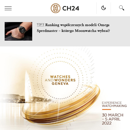
Ranking współczesnych modeli Omega
TOP 5
Speedmaster – którego Moonwatcha wybrać?
Skip
to
content